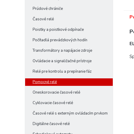
Prúdové chrániče
P
Časové relé
Poistky a poistkové odpínače
P
Počítadlá prevádzkových hodín
E
Transformátory a napájacie zdroje
Sp
Ovládacie a signaližačné prístroje
Relé pre kontrolu a prepínanie fáz
Pomocné relé
Oneskorovacie časové relé
Cyklovacie časové relé
Časové relé s externým ovládacím prvkom
Digitálne časové relé