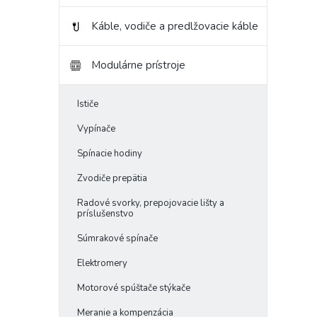
hviezd
Káble, vodiče a predlžovacie káble
Modulárne prístroje
Ističe
Vypínače
Spínacie hodiny
Zvodiče prepätia
Radové svorky, prepojovacie lišty a
príslušenstvo
Súmrakové spínače
Elektromery
Motorové spúštače stýkače
Meranie a kompenzácia