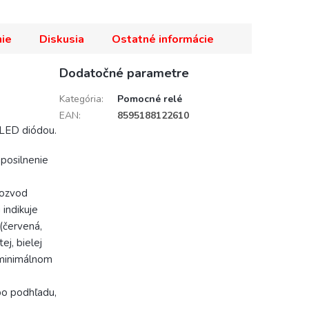
ie
Diskusia
Ostatné informácie
Dodatočné parametre
Kategória
:
Pomocné relé
EAN
:
8595188122610
 LED diódou.
 posilnenie
rozvod
indikuje
(červená,
ej, bielej
 minimálnom
bo podhľadu,