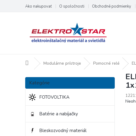
Prejsť
Ako nakupovať
O spoločnosti
Obchodné podmienky
na
obsah
Domov
Modulárne prístroje
Pomocné relé
EL
EL
B
Preskočiť
o
Kategórie
1x
kategórie
č
n
1221
FOTOVOLTIKA
Priem
Neoh
ý
hodno
p
produ
Batérie a nabíjačky
a
je
n
0,0
e
z
Bleskozvodný materiál
l
5