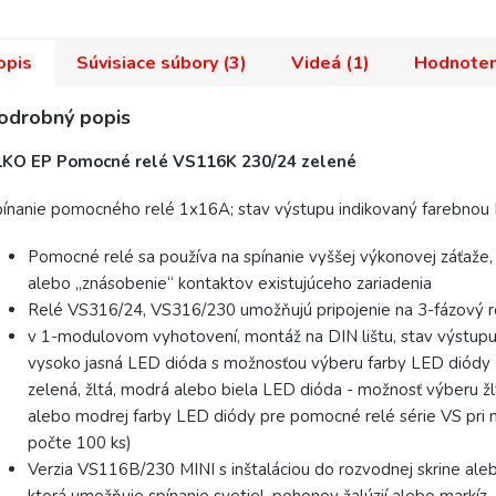
opis
Súvisiace súbory (3)
Videá (1)
Hodnoten
odrobný popis
LKO EP Pomocné relé VS116K 230/24 zelené
ínanie pomocného relé 1x16A; stav výstupu indikovaný farebnou
Pomocné relé sa používa na spínanie vyššej výkonovej záťaže,
alebo „znásobenie“ kontaktov existujúceho zariadenia
Relé VS316/24, VS316/230 umožňujú pripojenie na 3-fázový 
v 1-modulovom vyhotovení, montáž na DIN lištu, stav výstupu 
vysoko jasná LED dióda s možnosťou výberu farby LED diódy 
zelená, žltá, modrá alebo biela LED dióda - možnosť výberu žlt
alebo modrej farby LED diódy pre pomocné relé série VS pri
počte 100 ks)
Verzia VS116B/230 MINI s inštaláciou do rozvodnej skrine ale
ktorá umožňuje spínanie svetiel, pohonov žalúzií alebo markíz