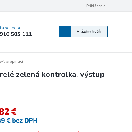
 osobných údajov
Pravidlá Cookies
Vyhlásenie o prístupnosti
Prihlásenie
MA
cka podpora:
Nákupný
Prázdny košík
910 505 111
košík
6A prepínací
lé zelená kontrolka, výstup
,82 €
49 € bez DPH
tková