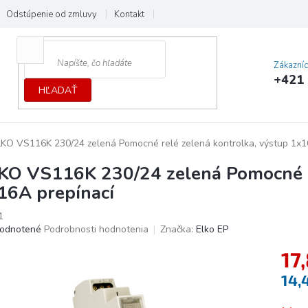
Odstúpenie od zmluvy
Kontakt
Cenník dopráv a platieb
Ochrana
Zákazní
+421 
HĽADAŤ
KO VS116K 230/24 zelená Pomocné relé zelená kontrolka, výstup 1x1
KO VS116K 230/24 zelená Pomocné re
16A prepínací
1
erné
odnotené
Podrobnosti hodnotenia
Značka:
Elko EP
tenie
17
ktu
14,
Jedno