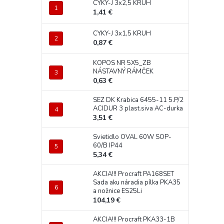
CYKY-J 3x2,5 KRUH
1,41 €
CYKY-J 3x1,5 KRUH
0,87 €
KOPOS NR 5X5_ZB
NÁSTAVNÝ RÁMČEK
0,63 €
SEZ DK Krabica 6455-11 5.P/2
ACIDUR 3 plast.siva AC-durka
3,51 €
Svietidlo OVAL 60W SOP-
60/B IP44
5,34 €
AKCIA!!! Procraft PA168SET
Sada aku náradia pílka PKA35
a nožnice ES25Li
104,19 €
AKCIA!!! Procraft PKA33-1B