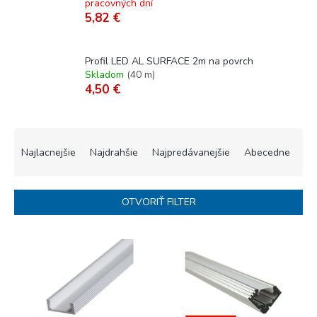
pracovných dní
5,82 €
Profil LED AL SURFACE 2m na povrch
Skladom
(
40 m
)
4,50 €
R
a
Najlacnejšie
Najdrahšie
Najpredávanejšie
Abecedne
d
e
n
OTVORIŤ FILTER
i
e
V
p
ý
r
p
o
i
d
s
u
p