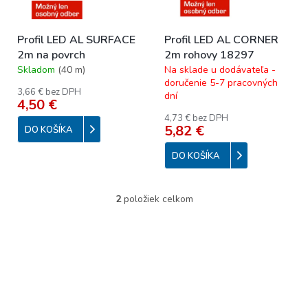
k
r
t
o
o
Profil LED AL SURFACE
Profil LED AL CORNER
d
v
2m na povrch
2m rohovy 18297
u
Skladom
(
40 m
)
Na sklade u dodávateľa -
k
doručenie 5-7 pracovných
t
3,66 € bez DPH
dní
o
4,50 €
v
4,73 € bez DPH
5,82 €
DO KOŠÍKA
DO KOŠÍKA
2
položiek celkom
O
v
l
á
d
a
c
i