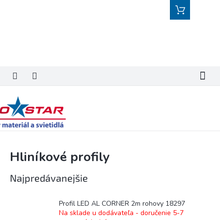
Prejsť
Nákupný
na
košík
obsah
Hliníkové profily
Najpredávanejšie
Profil LED AL CORNER 2m rohovy 18297
Na sklade u dodávateľa - doručenie 5-7