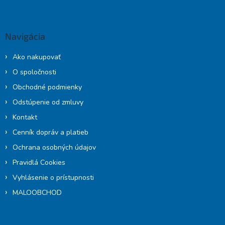
á
p
ä
Navigácia
t
i
Ako nakupovať
e
O spoločnosti
Obchodné podmienky
Odstúpenie od zmluvy
Kontakt
Cenník dopráv a platieb
Ochrana osobných údajov
Pravidlá Cookies
Vyhlásenie o prístupnosti
MALOOBCHOD