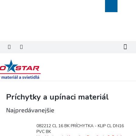
Prejsť
Nákupný
na
košík
obsah
Príchytky a upínaci materiál
Najpredávanejšie
082212 CL 16 BK PRÍCHYTKA - KLIP CL DN16
PVC BK