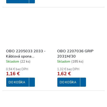
OBO 2205033 2033 -
OBO 2207036 GRIP
Káblová spona
2031M/30
obojstranna velka
Skladom
(
22 ks
)
Skladom
(
185 ks
)
0,94 € bez DPH
1,32 € bez DPH
1,16 €
1,62 €
DO KOŠÍKA
DO KOŠÍKA