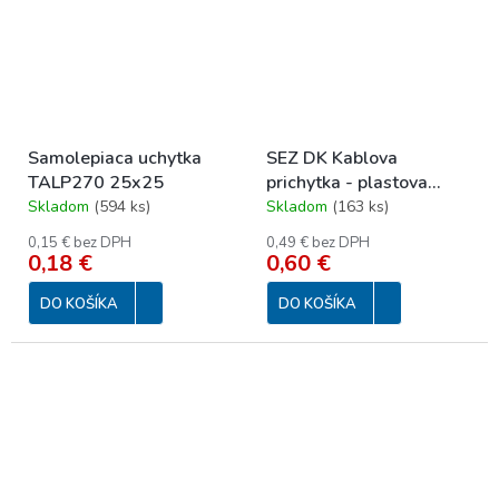
Samolepiaca uchytka
SEZ DK Kablova
TALP270 25x25
prichytka - plastova
6700-00/P
Skladom
(
594 ks
)
Skladom
(
163 ks
)
0,15 € bez DPH
0,49 € bez DPH
0,18 €
0,60 €
DO KOŠÍKA
DO KOŠÍKA