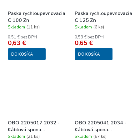
Paska rychloupevnovacia
Paska rychloupevnovacia
C 100 Zn
C 125 Zn
Skladom
(
11 ks
)
Skladom
(
6 ks
)
0,51 € bez DPH
0,53 € bez DPH
0,63 €
0,65 €
DO KOŠÍKA
DO KOŠÍKA
OBO 2205017 2032 -
OBO 2205041 2034 -
Káblová spona
Káblová spona
jednostranna
obojstranna mala
Skladom
(
21 ks
)
Skladom
(
67 ks
)