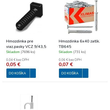
p
ý
r
p
o
i
d
s
u
p
k
r
t
o
o
Hmozdinka pre
Hmozdinka 6x40 zatlk.
d
v
viaz.pasky VCZ 9/43,5
TB645
u
Skladom
(
7696 ks
)
Skladom
(
731 ks
)
k
t
0,04 € bez DPH
0,06 € bez DPH
o
0,05 €
0,07 €
v
DO KOŠÍKA
DO KOŠÍKA