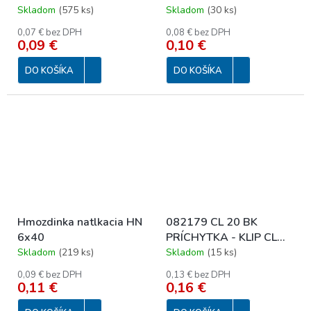
Skladom
(
575 ks
)
Skladom
(
30 ks
)
0,07 € bez DPH
0,08 € bez DPH
0,09 €
0,10 €
DO KOŠÍKA
DO KOŠÍKA
Hmozdinka natlkacia HN
082179 CL 20 BK
6x40
PRÍCHYTKA - KLIP CL
DN20 PVC BK
Skladom
(
219 ks
)
Skladom
(
15 ks
)
0,09 € bez DPH
0,13 € bez DPH
0,11 €
0,16 €