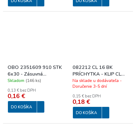
DO KOŠÍKA
DO KOŠÍKA
OBO 2351609 910 STK
082212 CL 16 BK
6x30 - Zásuvná
PRÍCHYTKA - KLIP CL
hmoždinka
DN16 PVC BK
Skladom
(
146 ks
)
Na sklade u dodávateľa -
Doručenie 3-5 dní
0,13 € bez DPH
0,16 €
0,15 € bez DPH
0,18 €
DO KOŠÍKA
DO KOŠÍKA