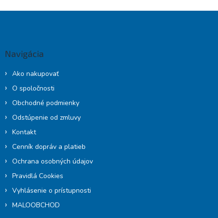
Z
á
p
ä
Navigácia
t
i
Ako nakupovať
e
O spoločnosti
Obchodné podmienky
Odstúpenie od zmluvy
Kontakt
Cenník dopráv a platieb
Ochrana osobných údajov
Pravidlá Cookies
Vyhlásenie o prístupnosti
MALOOBCHOD