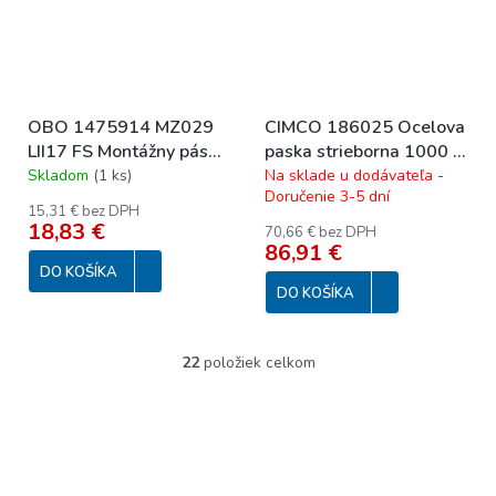
OBO 1475914 MZ029
CIMCO 186025 Ocelova
LII17 FS Montážny pás
paska strieborna 1000 x
perforovaný, 17x0,7mm
12 mm (25 ks)
Skladom
(
1 ks
)
Na sklade u dodávateľa -
Doručenie 3-5 dní
15,31 € bez DPH
18,83 €
70,66 € bez DPH
86,91 €
DO KOŠÍKA
DO KOŠÍKA
22
položiek celkom
O
v
l
á
d
a