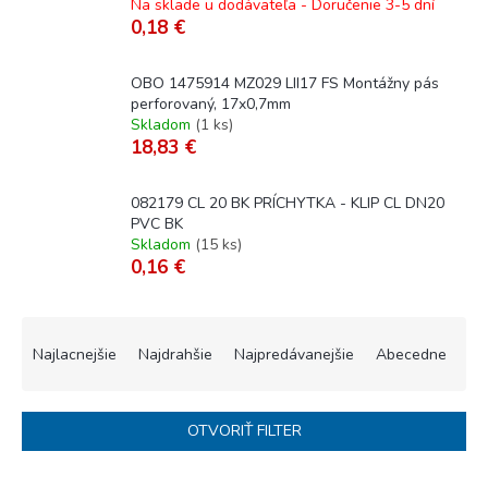
Na sklade u dodávateľa - Doručenie 3-5 dní
0,18 €
OBO 1475914 MZ029 LII17 FS Montážny pás
perforovaný, 17x0,7mm
Skladom
(
1 ks
)
18,83 €
082179 CL 20 BK PRÍCHYTKA - KLIP CL DN20
PVC BK
Skladom
(
15 ks
)
0,16 €
R
a
Najlacnejšie
Najdrahšie
Najpredávanejšie
Abecedne
d
e
n
OTVORIŤ FILTER
i
e
V