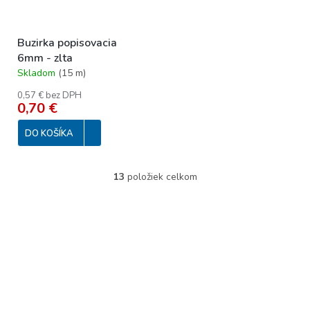
Buzirka popisovacia
6mm - zlta
Skladom
(
15 m
)
0,57 € bez DPH
0,70 €
DO KOŠÍKA
13
položiek celkom
O
v
l
á
d
a
c
i
e
p