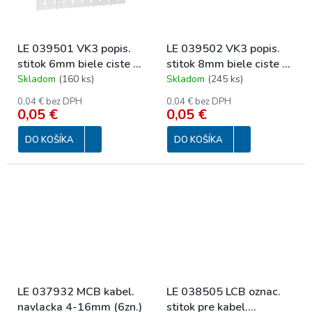
LE 039501 VK3 popis.
LE 039502 VK3 popis.
stitok 6mm biele ciste k
stitok 8mm biele ciste k
rad.sv.
rad.sv.
Skladom
(
160 ks
)
Skladom
(
245 ks
)
0,04 € bez DPH
0,04 € bez DPH
0,05 €
0,05 €
DO KOŠÍKA
DO KOŠÍKA
LE 037932 MCB kabel.
LE 038505 LCB oznac.
navlacka 4-16mm (6zn.)
stitok pre kabel.