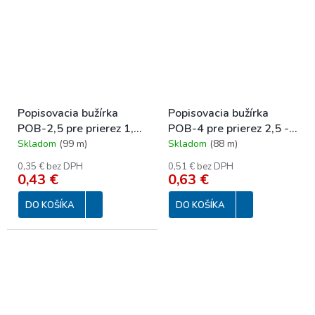
Popisovacia bužírka
Popisovacia bužírka
POB-2,5 pre prierez 1,5
POB-4 pre prierez 2,5 -
- 4,0 mm2
6,0 mm2
Skladom
(
99 m
)
Skladom
(
88 m
)
0,35 € bez DPH
0,51 € bez DPH
0,43 €
0,63 €
DO KOŠÍKA
DO KOŠÍKA