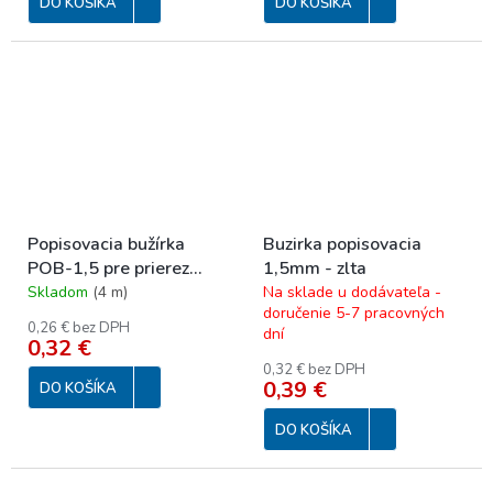
DO KOŠÍKA
DO KOŠÍKA
Popisovacia bužírka
Buzirka popisovacia
POB-1,5 pre prierez
1,5mm - zlta
0,35 - 1,5 mm2
Skladom
(
4 m
)
Na sklade u dodávateľa -
doručenie 5-7 pracovných
0,26 € bez DPH
dní
0,32 €
0,32 € bez DPH
0,39 €
DO KOŠÍKA
DO KOŠÍKA