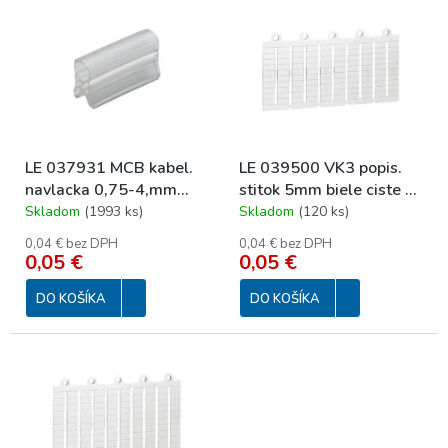
p
ý
r
p
o
i
d
s
u
p
k
r
t
o
o
LE 037931 MCB kabel.
LE 039500 VK3 popis.
d
v
navlacka 0,75-4,mm
stitok 5mm biele ciste k
u
(6zn.)
rad.sv.
Skladom
(
1993 ks
)
Skladom
(
120 ks
)
k
t
0,04 € bez DPH
0,04 € bez DPH
o
0,05 €
0,05 €
v
DO KOŠÍKA
DO KOŠÍKA