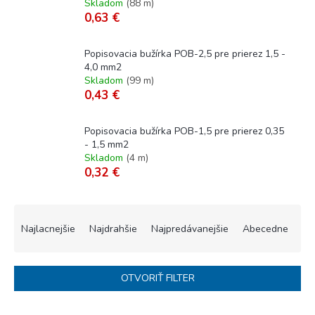
Skladom
(
88 m
)
0,63 €
Popisovacia bužírka POB-2,5 pre prierez 1,5 -
4,0 mm2
Skladom
(
99 m
)
0,43 €
Popisovacia bužírka POB-1,5 pre prierez 0,35
- 1,5 mm2
Skladom
(
4 m
)
0,32 €
R
a
Najlacnejšie
Najdrahšie
Najpredávanejšie
Abecedne
d
e
n
OTVORIŤ FILTER
i
e
V