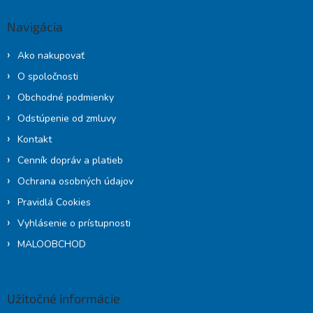
p
ä
Navigácia
t
i
Ako nakupovať
e
O spoločnosti
Obchodné podmienky
Odstúpenie od zmluvy
Kontakt
Cenník dopráv a platieb
Ochrana osobných údajov
Pravidlá Cookies
Vyhlásenie o prístupnosti
MALOOBCHOD
Užitočné informácie