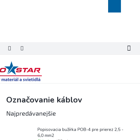
Prejsť
Nákupný
na
košík
obsah
Označovanie káblov
Najpredávanejšie
Popisovacia bužírka POB-4 pre prierez 2,5 -
6,0 mm2