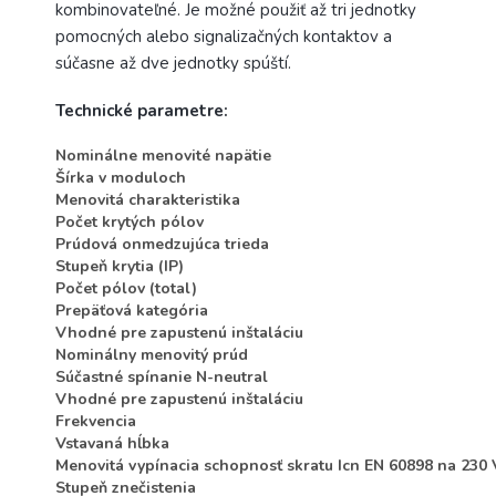
kombinovateľné. Je možné použiť až tri jednotky
pomocných alebo signalizačných kontaktov a
súčasne až dve jednotky spúští.
Technické parametre:
Nominálne menovité napätie
Šírka v moduloch
Menovitá charakteristika
Počet krytých pólov
Prúdová onmedzujúca trieda
Stupeň krytia (IP)
Počet pólov (total)
Prepäťová kategória
Vhodné pre zapustenú inštaláciu
Nominálny menovitý prúd
Súčastné spínanie N-neutral
Vhodné pre zapustenú inštaláciu
Frekvencia
Vstavaná hĺbka
Menovitá vypínacia schopnosť skratu Icn EN 60898 na 230
Stupeň znečistenia