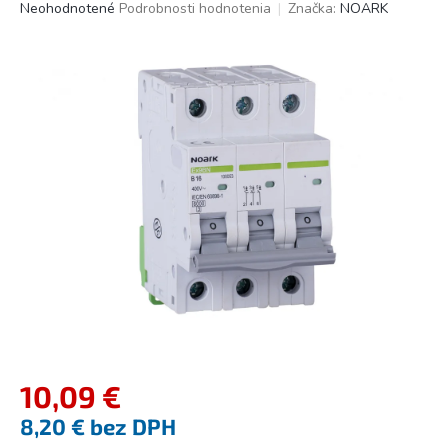
Priemerné
Neohodnotené
Podrobnosti hodnotenia
Značka:
NOARK
hodnotenie
produktu
je
0,0
z
5
hviezdičiek.
10,09 €
8,20 € bez DPH