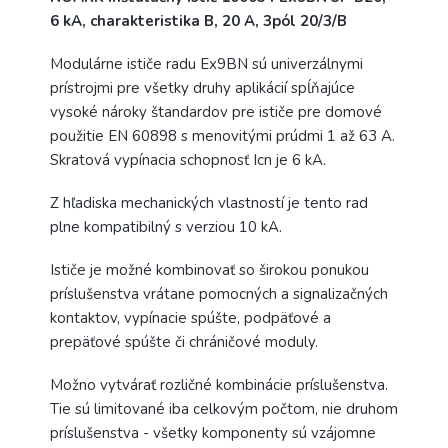
6 kA, charakteristika B, 20 A, 3pól 20/3/B
Modulárne ističe radu Ex9BN sú univerzálnymi
prístrojmi pre všetky druhy aplikácií spĺňajúce
vysoké nároky štandardov pre ističe pre domové
použitie EN 60898 s menovitými prúdmi 1 až 63 A.
Skratová vypínacia schopnosť Icn je 6 kA.
Z hľadiska mechanických vlastností je tento rad
plne kompatibilný s verziou 10 kA.
Ističe je možné kombinovať so širokou ponukou
príslušenstva vrátane pomocných a signalizačných
kontaktov, vypínacie spúšte, podpäťové a
prepäťové spúšte či chráničové moduly.
Možno vytvárať rozličné kombinácie príslušenstva.
Tie sú limitované iba celkovým počtom, nie druhom
príslušenstva - všetky komponenty sú vzájomne