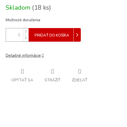
Jednotková
Skladom
(
18 ks
)
cena:
Možnosti doručenia
PRIDAŤ DO KOŠÍKA
Detailné informácie
OPÝTAŤ SA
STRÁŽIŤ
ZDIEĽAŤ