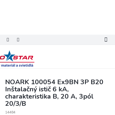
Prejsť
na
obsah
NOARK 100054 Ex9BN 3P B20
Inštalačný istič 6 kA,
charakteristika B, 20 A, 3pól
20/3/B
14484