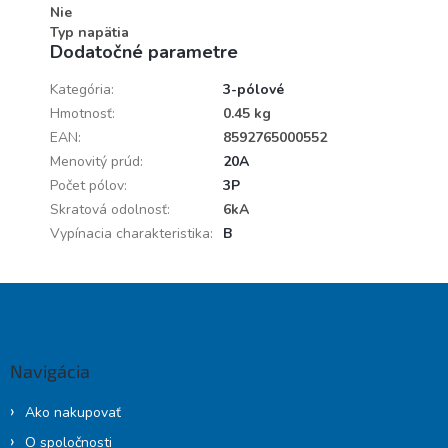
Nie
Typ napätia
Dodatočné parametre
Kategória
:
3-pólové
Hmotnosť
:
0.45 kg
EAN
:
8592765000552
Menovitý prúd
:
20A
Počet pólov
:
3P
Skratová odolnosť
:
6kA
Vypínacia charakteristika
:
B
Z
á
p
ä
Navigácia
t
i
Ako nakupovať
e
O spoločnosti