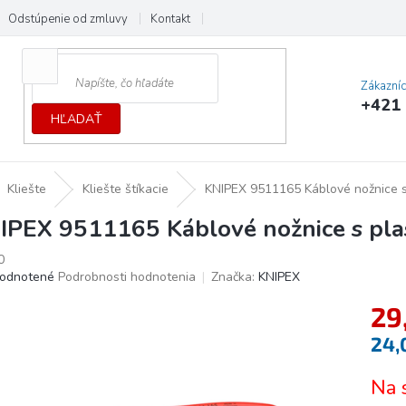
Odstúpenie od zmluvy
Kontakt
Cenník dopráv a platieb
Ochrana
Zákazní
+421 
HĽADAŤ
Kliešte
Kliešte štíkacie
KNIPEX 9511165 Káblové nožnice s
IPEX 9511165 Káblové nožnice s pl
0
erné
odnotené
Podrobnosti hodnotenia
Značka:
KNIPEX
tenie
29
ktu
24,
Jedno
Na 
cena:
ičiek.