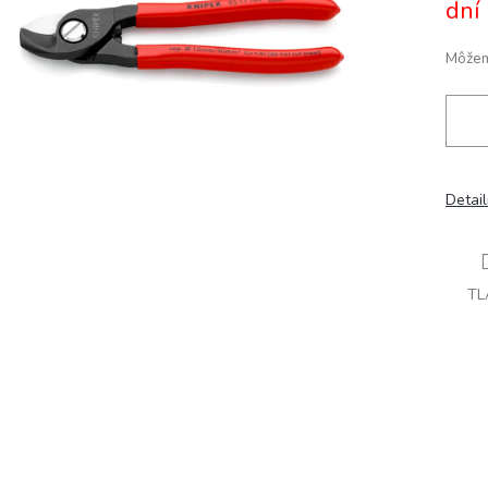
dní
Môžem
Detai
TL