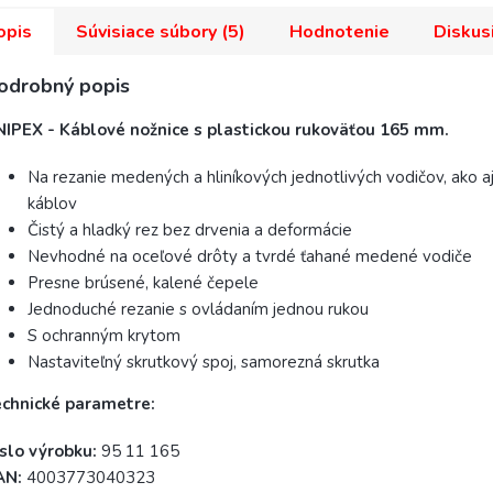
opis
Súvisiace súbory (5)
Hodnotenie
Diskus
odrobný popis
NIPEX - Káblové nožnice s plastickou rukoväťou 165 mm.
Na rezanie medených a hliníkových jednotlivých vodičov, ako aj
káblov
Čistý a hladký rez bez drvenia a deformácie
Nevhodné na oceľové drôty a tvrdé ťahané medené vodiče
Presne brúsené, kalené čepele
Jednoduché rezanie s ovládaním jednou rukou
S ochranným krytom
Nastaviteľný skrutkový spoj, samorezná skrutka
echnické parametre:
slo výrobku:
95 11 165
AN:
4003773040323