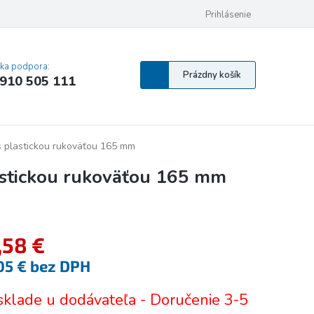
 osobných údajov
Pravidlá Cookies
Vyhlásenie o prístupnosti
Prihlásenie
MA
cka podpora:
Nákupný
Prázdny košík
910 505 111
košík
 plastickou rukoväťou 165 mm
astickou rukoväťou 165 mm
,58 €
05 € bez DPH
tková
sklade u dodávateľa - Doručenie 3-5