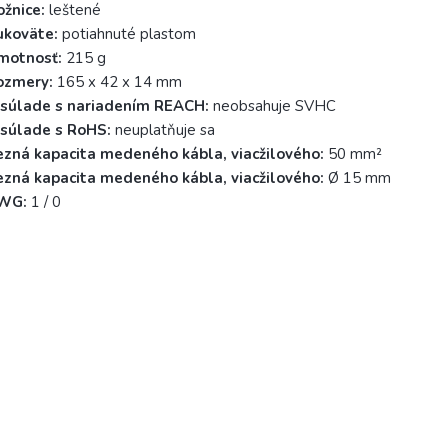
žnice:
leštené
ukoväte:
potiahnuté plastom
motnosť:
215 g
ozmery:
165 x 42 x 14 mm
 súlade s nariadením REACH:
neobsahuje SVHC
 súlade s RoHS:
neuplatňuje sa
ezná kapacita medeného kábla, viacžilového:
50 mm²
ezná kapacita medeného kábla, viacžilového:
Ø 15 mm
WG:
1 / 0