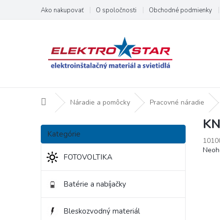
Prejsť
Ako nakupovať
O spoločnosti
Obchodné podmienky
na
obsah
Domov
Náradie a pomôcky
Pracovné náradie
KN
B
Preskočiť
o
Kategórie
kategórie
1010
č
Priem
Neoh
n
FOTOVOLTIKA
hodno
ý
produ
p
je
Batérie a nabíjačky
a
0,0
z
n
5
e
Bleskozvodný materiál
hviezd
l