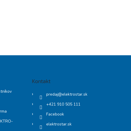
Kontakt
stníkov
predaj
@
elektrostar.sk
+421 910 505 111
arma
Facebook
LEKTRO-
elektrostar.sk