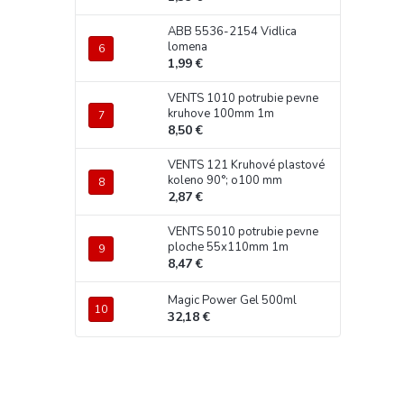
ABB 5536-2154 Vidlica
lomena
1,99 €
VENTS 1010 potrubie pevne
kruhove 100mm 1m
8,50 €
VENTS 121 Kruhové plastové
koleno 90°; o100 mm
2,87 €
VENTS 5010 potrubie pevne
ploche 55x110mm 1m
8,47 €
Magic Power Gel 500ml
32,18 €