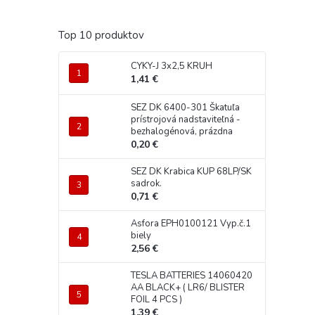
Top 10 produktov
CYKY-J 3x2,5 KRUH
1,41 €
SEZ DK 6400-301 Škatuľa
prístrojová nadstaviteľná -
bezhalogénová, prázdna
0,20 €
SEZ DK Krabica KUP 68LP/SK
sadrok.
0,71 €
Asfora EPH0100121 Vyp.č.1
biely
2,56 €
TESLA BATTERIES 14060420
AA BLACK+ ( LR6/ BLISTER
FOIL 4 PCS )
1,39 €