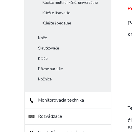
Kliešte multifunkčné, univerzálne
P
Kliešte lisovacie
P
Kliešte špeciálne
K
Nože
Skrutkovače
Kľúče
Rôzne náradie
Nožnice
Monitorovacia technika
T
Rozvádzače
Čí
E