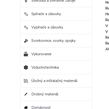
Svietidlá a svetelné zdroje
No
R
Spínače a zásuvky
H
R
V
Vypínače a zásuvky
V
R
Svorkovnice, svorky, spojky
R
A
Vykurovanie
Vzduchotechnika
Úložný a inštalačný materiál
Drobný materiál
Domácnosť