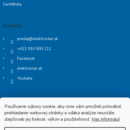
Certifikáty
Kontakt
predaj
@
elektrostar.sk
+421 910 505 111
Facebook
elektrostar.sk
Youtube
Používame súbory cookie, aby sme vám umožnili pohodlné
prehliadanie webovej stránky a vďaka analýze neustále
zlepšovali jej funkcie, výkon a použiteľnosť.
Viac informácií
Copyright 2026
Elektrostar.shop
. Všetky práva vyhradené.