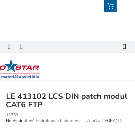
Prejsť
Nákupný
na
košík
obsah
LE 413102 LCS DIN patch modul
CAT6 FTP
11753
Priemerné
Neohodnotené
Podrobnosti hodnotenia
Značka:
LEGRAND
hodnotenie
produktu