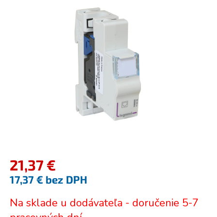
je
0,0
z
5
hviezdičiek.
21,37 €
17,37 € bez DPH
Jednotková
Na sklade u dodávateľa - doručenie 5-7
cena: