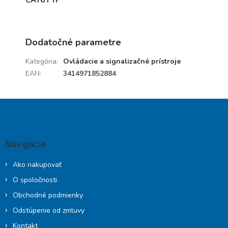
CAT6 FTP
Dodatočné parametre
Kategória
:
Ovládacie a signalizačné prístroje
EAN
:
3414971852884
Z
á
p
ä
Navigácia
t
i
Ako nakupovať
e
O spoločnosti
Obchodné podmienky
Odstúpenie od zmluvy
Kontakt