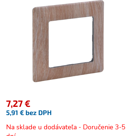
je
0,0
z
5
hviezdičiek.
7,27 €
5,91 € bez DPH
Jednotková
Na sklade u dodávateľa - Doručenie 3-5
cena: