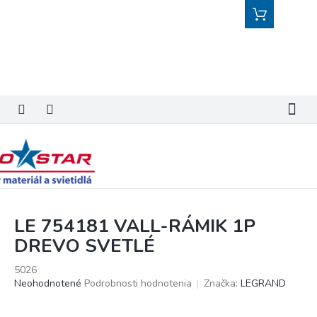
Prejsť
Nákupný
na
košík
obsah
LE 754181 VALL-RÁMIK 1P
DREVO SVETLÉ
5026
Priemerné
Neohodnotené
Podrobnosti hodnotenia
Značka:
LEGRAND
hodnotenie
produktu