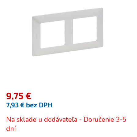
z
5
hviezdičiek.
9,75 €
7,93 € bez DPH
Jednotková
Na sklade u dodávateľa - Doručenie 3-5
cena:
dní