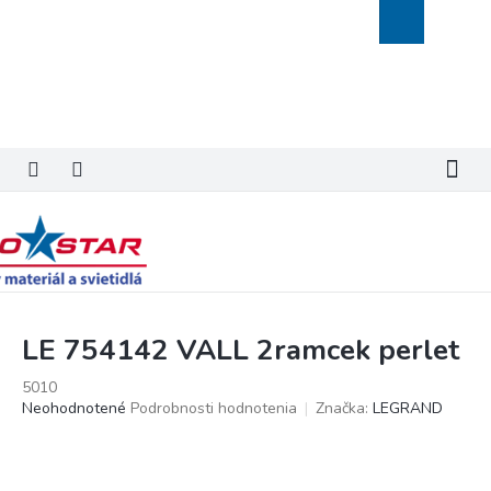
Prejsť
Nákupný
na
košík
obsah
LE 754142 VALL 2ramcek perlet
5010
Priemerné
Neohodnotené
Podrobnosti hodnotenia
Značka:
LEGRAND
hodnotenie
produktu
je
0,0