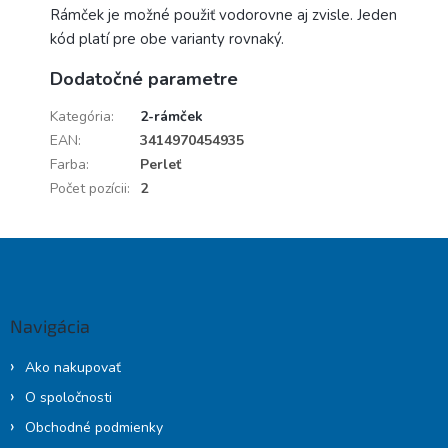
Rámček je možné použiť vodorovne aj zvisle. Jeden
kód platí pre obe varianty rovnaký.
Dodatočné parametre
Kategória
:
2-rámček
EAN
:
3414970454935
Farba
:
Perleť
Počet pozícii
:
2
Z
á
p
ä
Navigácia
t
i
Ako nakupovať
e
O spoločnosti
Obchodné podmienky