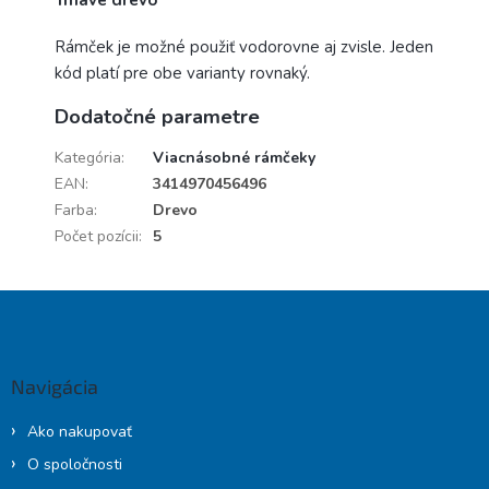
Tmavé drevo
Rámček je možné použiť vodorovne aj zvisle. Jeden
kód platí pre obe varianty rovnaký.
Dodatočné parametre
Kategória
:
Viacnásobné rámčeky
EAN
:
3414970456496
Farba
:
Drevo
Počet pozícii
:
5
Z
á
p
ä
Navigácia
t
i
Ako nakupovať
e
O spoločnosti