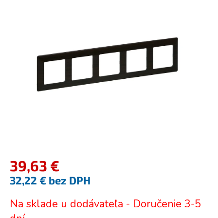
je
0,0
z
5
hviezdičiek.
39,63 €
32,22 € bez DPH
Jednotková
Na sklade u dodávateľa - Doručenie 3-5
cena: