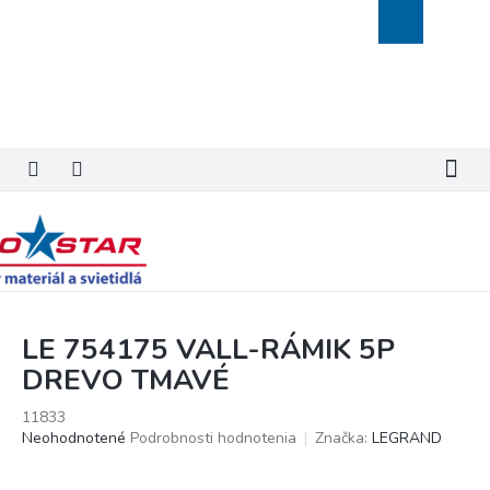
Prejsť
Nákupný
na
košík
obsah
LE 754175 VALL-RÁMIK 5P
DREVO TMAVÉ
11833
Priemerné
Neohodnotené
Podrobnosti hodnotenia
Značka:
LEGRAND
hodnotenie
produktu