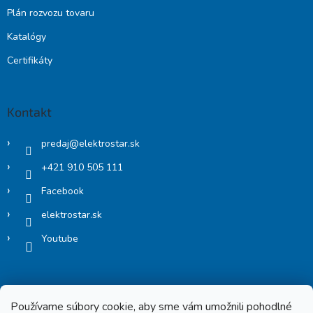
Plán rozvozu tovaru
Katalógy
Certifikáty
Kontakt
predaj
@
elektrostar.sk
+421 910 505 111
Facebook
elektrostar.sk
Youtube
Používame súbory cookie, aby sme vám umožnili pohodlné