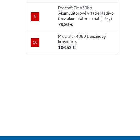
Procraft PHA30bb
Akumulátorové vŕtacie kladivo
(bez akumulátora a nabíjačky)
79,93 €
Procraft T4350 Benzínový
krovinorez
106,53 €
Z