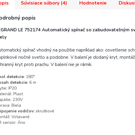
opis
Súvisiace súbory (4)
Hodnotenie
Diskus
odrobný popis
EGRAND LE 752174 Automatický spínač so zabudovateľným s
ely
tomatický spínač vhodný na použitie napríklad ako: osvetlenie sch
plnkové nočné svetlo a podobne. V balení je dodaný kryt, montá
hranný kryt proti prachu. V balení nie je rámik.
ol detekcie
: 180°
sah detekcie
: 6 m
ytie: IP20
teriál: Plast
pätie: 230V
rava: Biela
ipojenie vodičov:
skrutkové
ontáž:
Vstavané
R senzor
: Áno