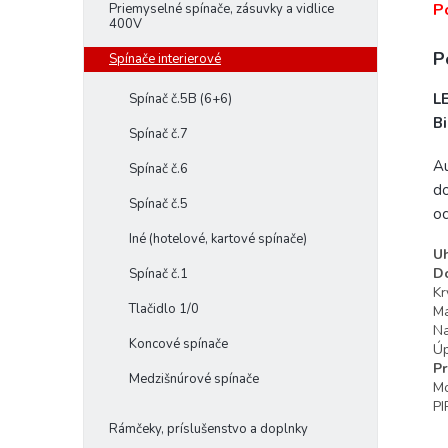
P
Priemyselné spínače, zásuvky a vidlice
400V
P
Spínače interierové
L
Spínač č.5B (6+6)
Bi
Spínač č.7
Au
Spínač č.6
do
Spínač č.5
oc
Iné (hotelové, kartové spínače)
Uh
Do
Spínač č.1
Kr
Tlačidlo 1/0
Ma
Na
Koncové spínače
Úp
Pr
Medzišnúrové spínače
M
PI
Rámčeky, príslušenstvo a doplnky