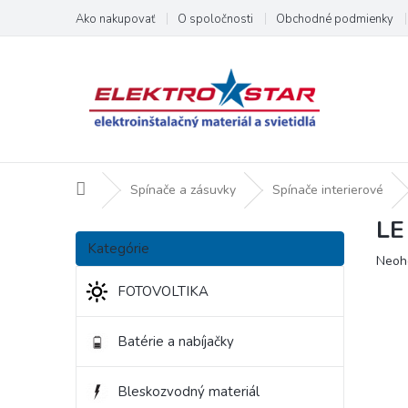
Prejsť
Ako nakupovať
O spoločnosti
Obchodné podmienky
na
obsah
Domov
Spínače a zásuvky
Spínače interierové
LE
B
Preskočiť
o
Kategórie
kategórie
Priem
Neoh
č
hodno
n
FOTOVOLTIKA
produ
ý
je
p
0,0
Batérie a nabíjačky
a
z
5
n
hviezd
e
Bleskozvodný materiál
l