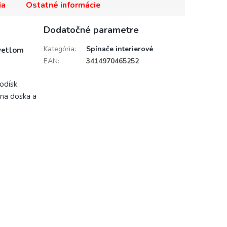
ia
Ostatné informácie
Dodatočné parametre
Kategória
:
Spínače interierové
vetlom
EAN
:
3414970465252
odísk,
žna doska a