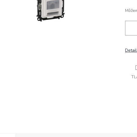
Môžem
Detai
TL