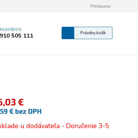
 osobných údajov
Pravidlá Cookies
Vyhlásenie o prístupnosti
Prihlásenie
MA
cka podpora:
Nákupný
Prázdny košík
910 505 111
košík
6,03 €
,59 € bez DPH
tková
sklade u dodávateľa - Doručenie 3-5