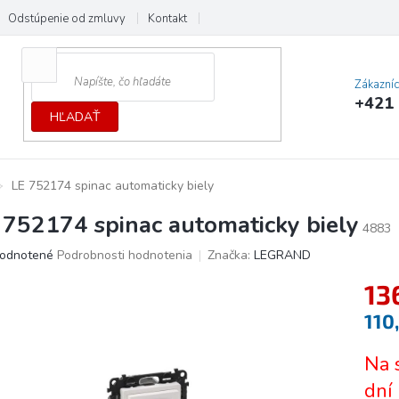
Odstúpenie od zmluvy
Kontakt
Cenník dopráv a platieb
Ochrana
Zákazní
+421 
HĽADAŤ
LE 752174 spinac automaticky biely
 752174 spinac automaticky biely
4883
erné
odnotené
Podrobnosti hodnotenia
Značka:
LEGRAND
tenie
13
ktu
110
Jedno
Na 
cena:
ičiek.
dní