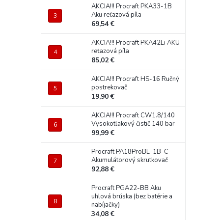
AKCIA!!! Procraft PKA33-1B
Aku reťazová píla
69,54 €
AKCIA!!! Procraft PKA42Li AKU
reťazová píla
85,02 €
AKCIA!!! Procraft HS-16 Ručný
postrekovač
19,90 €
AKCIA!!! Procraft CW1.8/140
Vysokotlakový čistič 140 bar
99,99 €
Procraft PA18ProBL-1B-C
Akumulátorový skrutkovač
92,88 €
Procraft PGA22-BB Aku
uhlová brúska (bez batérie a
nabíjačky)
34,08 €