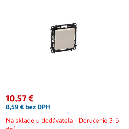
je
0,0
z
5
hviezdičiek.
10,57 €
8,59 € bez DPH
Jednotková
Na sklade u dodávateľa - Doručenie 3-5
cena: