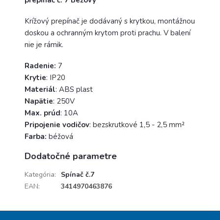
prepínač č. 7 Béžový
Krížový prepínač je dodávaný s krytkou, montážnou
doskou a ochranným krytom proti prachu. V balení
nie je rámik.
Radenie:
7
Krytie
: IP20
Materiál
: ABS plast
Napätie
: 250V
Max. prúd
: 10A
Pripojenie vodičov
: bezskrutkové 1,5 - 2,5 mm
²
Farba:
béžová
Dodatočné parametre
Kategória
:
Spínač č.7
EAN
:
3414970463876
Z