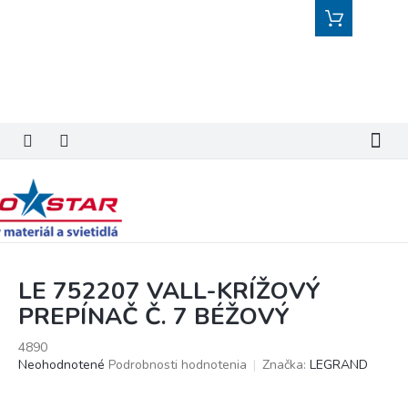
Prejsť
Nákupný
na
košík
obsah
LE 752207 VALL-KRÍŽOVÝ
PREPÍNAČ Č. 7 BÉŽOVÝ
4890
Priemerné
Neohodnotené
Podrobnosti hodnotenia
Značka:
LEGRAND
hodnotenie
produktu