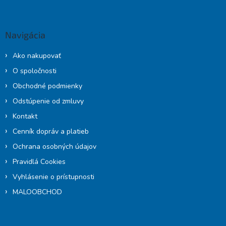
á
p
ä
Navigácia
t
i
Ako nakupovať
e
O spoločnosti
Obchodné podmienky
Odstúpenie od zmluvy
Kontakt
Cenník dopráv a platieb
Ochrana osobných údajov
Pravidlá Cookies
Vyhlásenie o prístupnosti
MALOOBCHOD