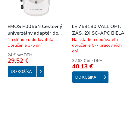
EMOS P0056N Cestovný
LE 753130 VALL OPT.
univerzálny adaptér do
ZÁS. 2X SC-APC BIELA
zahraničia
Na sklade u dodávateľa -
Na sklade u dodávateľa -
Doručenie 3-5 dní
doručenie 5-7 pracovných
(Ame.,Ázia,Afr.)
dní
24 € bez DPH
29,52 €
32,63 € bez DPH
40,13 €
DO KOŠÍKA
DO KOŠÍKA