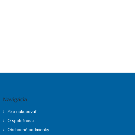
s
u
Z
á
p
ä
Navigácia
t
i
Ako nakupovať
e
O spoločnosti
Obchodné podmienky