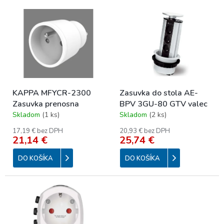
e
V
p
ý
r
p
o
i
d
s
u
p
k
r
t
o
o
KAPPA MFYCR-2300
Zasuvka do stola AE-
d
v
Zasuvka prenosna
BPV 3GU-80 GTV valec
u
Skladom
(
1 ks
)
Skladom
(
2 ks
)
k
t
17,19 € bez DPH
20,93 € bez DPH
o
21,14 €
25,74 €
v
DO KOŠÍKA
DO KOŠÍKA