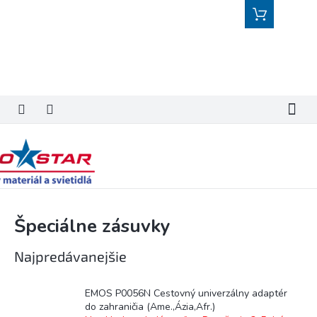
Prejsť
Nákupný
na
košík
obsah
Špeciálne zásuvky
Najpredávanejšie
EMOS P0056N Cestovný univerzálny adaptér
do zahraničia (Ame.,Ázia,Afr.)