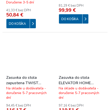
Doručenie 3-5 dní
81,29 € bez DPH
99,99 €
41,33 € bez DPH
50,84 €
DO KOŠÍKA
DO KOŠÍKA
Zasuvka do stola
Zasuvka do stola
zapustena TWIST
ELEVATOR HOME
2x230V 931.002 nerez
2x230V valec
Na sklade u dodávateľa -
Na sklade u dodávateľa -
doručenie 5-7 pracovných
doručenie 5-7 pracovných
dní
dní
94,45 € bez DPH
97,16 € bez DPH