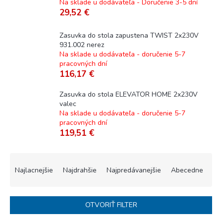
Na sklade u dodávateľa - Doručenie 3-5 dní
29,52 €
Zasuvka do stola zapustena TWIST 2x230V
931.002 nerez
Na sklade u dodávateľa - doručenie 5-7
pracovných dní
116,17 €
Zasuvka do stola ELEVATOR HOME 2x230V
valec
Na sklade u dodávateľa - doručenie 5-7
pracovných dní
119,51 €
R
a
Najlacnejšie
Najdrahšie
Najpredávanejšie
Abecedne
d
e
n
OTVORIŤ FILTER
i