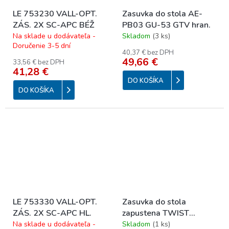
LE 753230 VALL-OPT.
Zasuvka do stola AE-
ZÁS. 2X SC-APC BÉŽ
PB03 GU-53 GTV hran.
Na sklade u dodávateľa -
Skladom
(
3 ks
)
Doručenie 3-5 dní
40,37 € bez DPH
49,66 €
33,56 € bez DPH
41,28 €
DO KOŠÍKA
DO KOŠÍKA
LE 753330 VALL-OPT.
Zasuvka do stola
ZÁS. 2X SC-APC HL.
zapustena TWIST
2x230V 931.252 biela
Na sklade u dodávateľa -
Skladom
(
1 ks
)