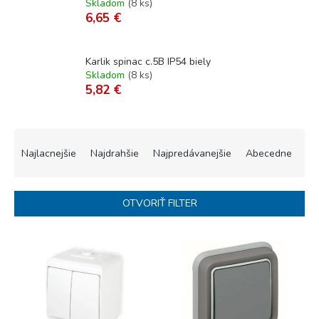
Skladom
(
8 ks
)
6,65 €
Karlik spinac c.5B IP54 biely
Skladom
(
8 ks
)
5,82 €
R
a
Najlacnejšie
Najdrahšie
Najpredávanejšie
Abecedne
d
e
n
OTVORIŤ FILTER
i
e
V
p
ý
r
p
o
i
d
s
u
p