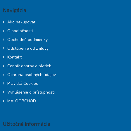
ä
Navigácia
t
i
Ako nakupovať
e
O spoločnosti
Obchodné podmienky
Odstúpenie od zmluvy
Kontakt
Cenník dopráv a platieb
Ochrana osobných údajov
Pravidlá Cookies
Vyhlásenie o prístupnosti
MALOOBCHOD
Užitočné informácie