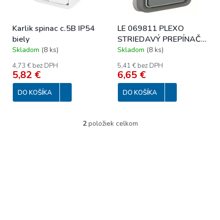
k
r
t
o
o
Karlik spinac c.5B IP54
LE 069811 PLEXO
d
v
biely
STRIEDAVÝ PREPÍNAČ
u
Č.6 SIVÝ ZAPUSTENÝ
Skladom
(
8 ks
)
Skladom
(
8 ks
)
k
t
4,73 € bez DPH
5,41 € bez DPH
o
5,82 €
6,65 €
v
DO KOŠÍKA
DO KOŠÍKA
2
položiek celkom
O
v
l
á
d
a
c
i
e
p