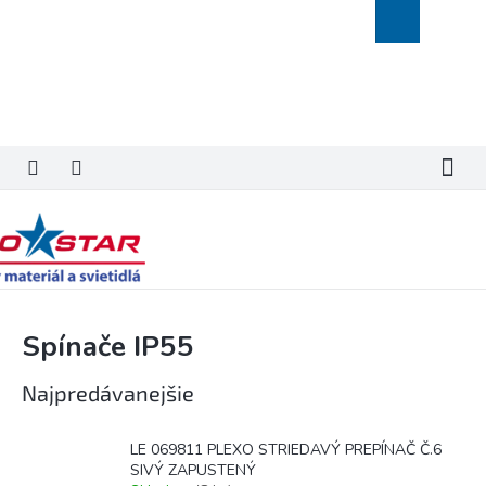
Prejsť
Nákupný
na
košík
obsah
Spínače IP55
Najpredávanejšie
LE 069811 PLEXO STRIEDAVÝ PREPÍNAČ Č.6
SIVÝ ZAPUSTENÝ