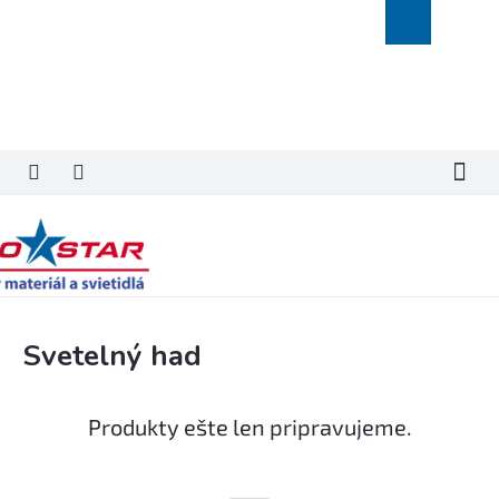
Prejsť
Nákupný
na
košík
obsah
Svetelný had
Produkty ešte len pripravujeme.