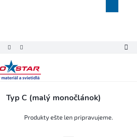
Prejsť
Nákupný
na
košík
obsah
Typ C (malý monočlánok)
Produkty ešte len pripravujeme.