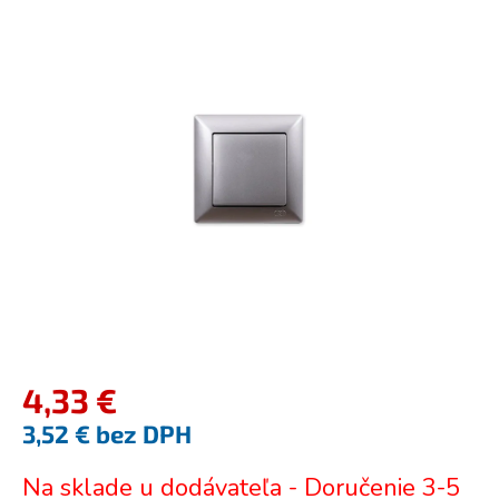
je
0,0
z
5
hviezdičiek.
4,33 €
3,52 € bez DPH
Jednotková
Na sklade u dodávateľa - Doručenie 3-5
cena: