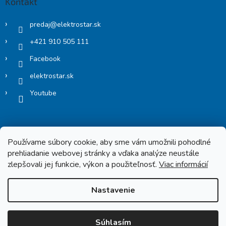
Kontakt
predaj
@
elektrostar.sk
+421 910 505 111
Facebook
elektrostar.sk
Youtube
Používame súbory cookie, aby sme vám umožnili pohodlné
prehliadanie webovej stránky a vďaka analýze neustále
zlepšovali jej funkcie, výkon a použiteľnosť.
Viac informácií
Copyright 2026
Elektrostar.shop
. Všetky práva vyhradené.
Nastavenie
Vytvoril Shoptet
Súhlasím