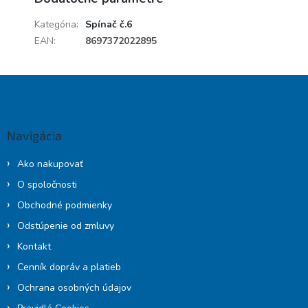
Kategória
:
Spínač č.6
EAN
:
8697372022895
Z
á
p
ä
Navigácia
t
i
Ako nakupovať
e
O spoločnosti
Obchodné podmienky
Odstúpenie od zmluvy
Kontakt
Cenník dopráv a platieb
Ochrana osobných údajov