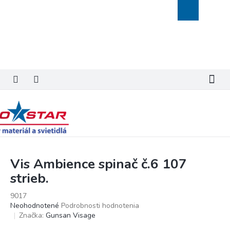
Prejsť
Nákupný
na
košík
obsah
Vis Ambience spinač č.6 107
strieb.
9017
Priemerné
Neohodnotené
Podrobnosti hodnotenia
hodnotenie
Značka:
Gunsan Visage
produktu