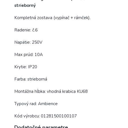
strieborný
Kompletná zostava (vypínač + rámček).
Radenie: č.6
Napätie: 250V
Max prúd: 10A
Krytie: IP20
Farba: strieborná
Montážna hĺbka: vhodná krabica KU68
Typový rad: Ambience
Kód výrobcu: 01281500100107
Dodatočné parametre