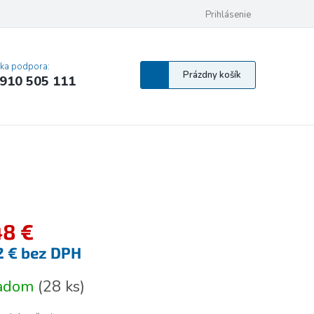
 osobných údajov
Pravidlá Cookies
Vyhlásenie o prístupnosti
Prihlásenie
MA
cka podpora:
Nákupný
Prázdny košík
910 505 111
košík
48 €
2 € bez DPH
tková
ladom
(
28 ks
)