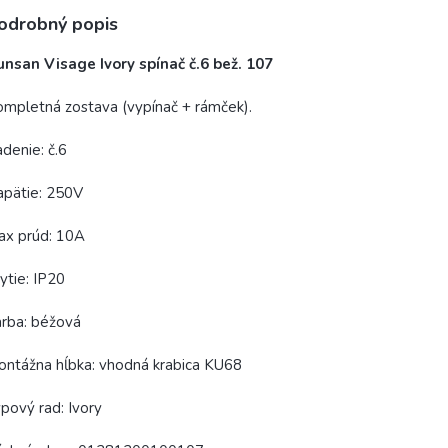
odrobný popis
nsan Visage Ivory spínač č.6 bež. 107
mpletná zostava (vypínač + rámček).
denie: č.6
apätie: 250V
ax prúd: 10A
ytie: IP20
rba: béžová
ntážna hĺbka: vhodná krabica KU68
pový rad: Ivory