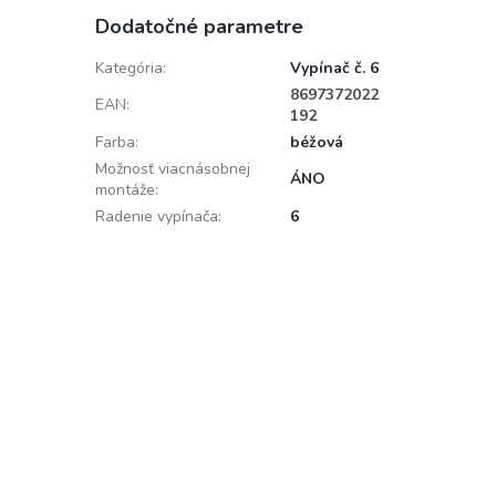
Dodatočné parametre
Kategória
:
Vypínač č. 6
8697372022
EAN
:
192
Farba
:
béžová
Možnosť viacnásobnej
ÁNO
montáže
:
Radenie vypínača
:
6