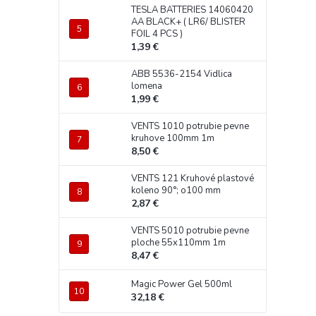
TESLA BATTERIES 14060420
AA BLACK+ ( LR6/ BLISTER
FOIL 4 PCS )
1,39 €
ABB 5536-2154 Vidlica
lomena
1,99 €
VENTS 1010 potrubie pevne
kruhove 100mm 1m
8,50 €
VENTS 121 Kruhové plastové
koleno 90°; o100 mm
2,87 €
VENTS 5010 potrubie pevne
ploche 55x110mm 1m
8,47 €
Magic Power Gel 500ml
32,18 €