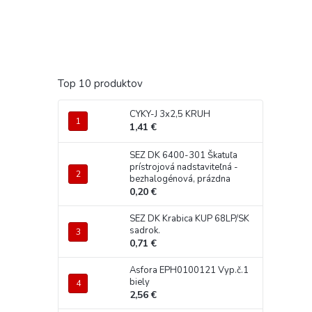
Top 10 produktov
CYKY-J 3x2,5 KRUH
1,41 €
SEZ DK 6400-301 Škatuľa
prístrojová nadstaviteľná -
bezhalogénová, prázdna
0,20 €
SEZ DK Krabica KUP 68LP/SK
sadrok.
0,71 €
Asfora EPH0100121 Vyp.č.1
biely
2,56 €