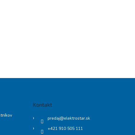
Kontakt
stníkov
predaj
@
elektrostar.sk
+421 910 505 111