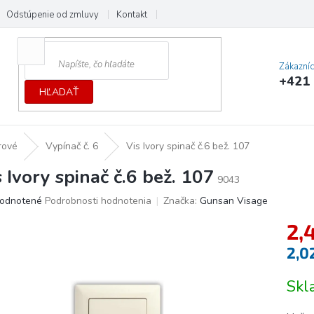
Odstúpenie od zmluvy
Kontakt
Cenník dopráv a platieb
Ochrana
Zákazní
+421 
HĽADAŤ
érové
Vypínač č. 6
Vis Ivory spinač č.6 bež. 107
s Ivory spinač č.6 bež. 107
9043
erné
odnotené
Podrobnosti hodnotenia
Značka:
Gunsan Visage
tenie
2,
ktu
2,0
Jedno
Sk
cena:
ičiek.