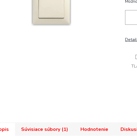
Možno
Detai
TL
opis
Súvisiace súbory (1)
Hodnotenie
Diskus