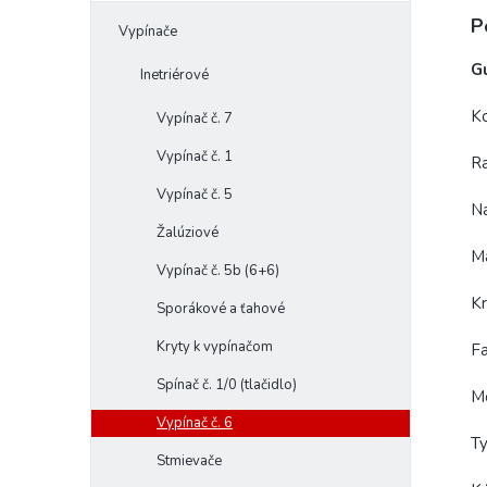
P
Vypínače
Gu
Inetriérové
Ko
Vypínač č. 7
Vypínač č. 1
Ra
Vypínač č. 5
N
Žalúziové
M
Vypínač č. 5b (6+6)
Kr
Sporákové a ťahové
Kryty k vypínačom
Fa
Spínač č. 1/0 (tlačidlo)
Mo
Vypínač č. 6
Ty
Stmievače