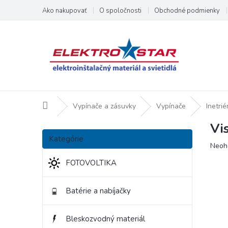
Prejsť
Ako nakupovať
O spoločnosti
Obchodné podmienky
na
obsah
Domov
Vypínače a zásuvky
Vypínače
Inetri
Vi
B
Preskočiť
o
Kategórie
kategórie
Priem
Neoh
č
hodno
n
FOTOVOLTIKA
produ
ý
je
p
0,0
Batérie a nabíjačky
a
z
5
n
hviezd
e
Bleskozvodný materiál
l