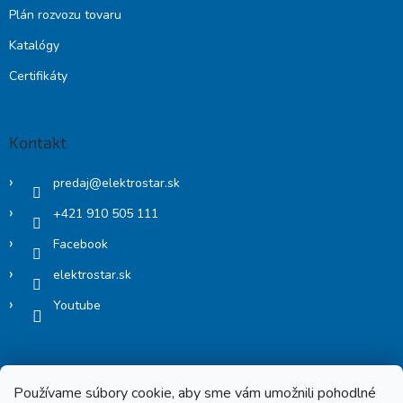
Plán rozvozu tovaru
Katalógy
Certifikáty
Kontakt
predaj
@
elektrostar.sk
+421 910 505 111
Facebook
elektrostar.sk
Youtube
Používame súbory cookie, aby sme vám umožnili pohodlné