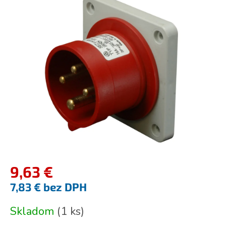
je
0,0
z
5
hviezdičiek.
9,63 €
7,83 € bez DPH
Jednotková
Skladom
(
1 ks
)
cena: