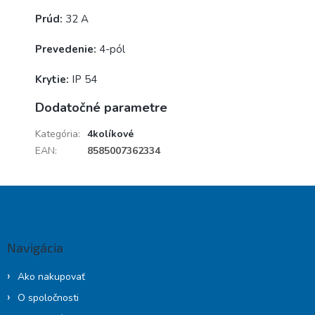
Prúd:
32 A
Prevedenie:
4-pól
Krytie:
IP 54
Dodatočné parametre
Kategória
:
4kolíkové
EAN
:
8585007362334
Z
á
p
ä
Navigácia
t
i
Ako nakupovať
e
O spoločnosti