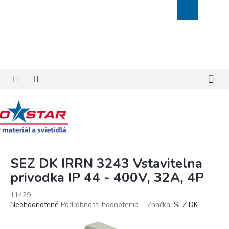
Prejsť
Nákupný
na
košík
obsah
SEZ DK IRRN 3243 Vstavitelna
privodka IP 44 - 400V, 32A, 4P
11429
Priemerné
Neohodnotené
Podrobnosti hodnotenia
Značka:
SEZ DK
hodnotenie
produktu