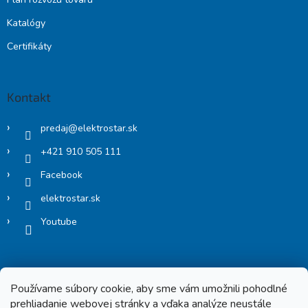
Katalógy
Certifikáty
Kontakt
predaj
@
elektrostar.sk
+421 910 505 111
Facebook
elektrostar.sk
Youtube
Používame súbory cookie, aby sme vám umožnili pohodlné
prehliadanie webovej stránky a vďaka analýze neustále