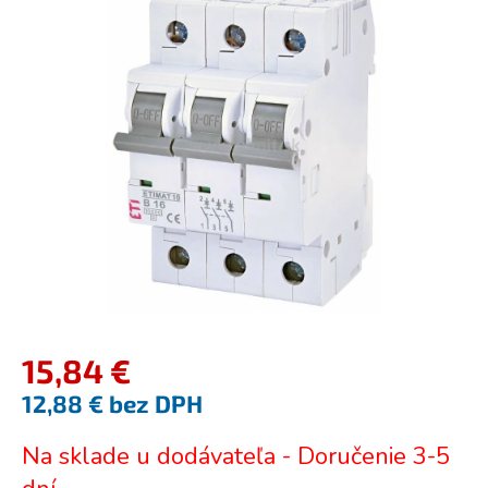
je
0,0
z
5
hviezdičiek.
15,84 €
12,88 € bez DPH
Jednotková
Na sklade u dodávateľa - Doručenie 3-5
cena: