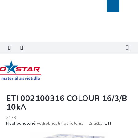
Prejsť
Nákupný
na
košík
obsah
ETI 002100316 COLOUR 16/3/B
10kA
2179
Priemerné
Neohodnotené
Podrobnosti hodnotenia
Značka:
ETI
hodnotenie
produktu