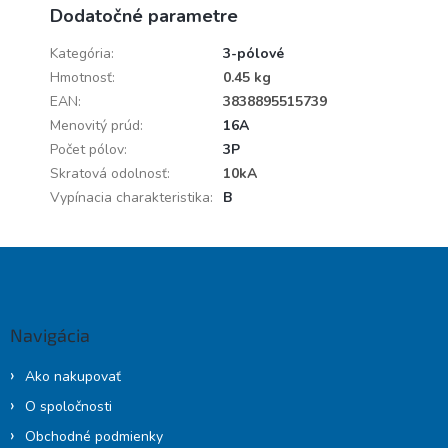
Dodatočné parametre
Kategória
:
3-pólové
Hmotnosť
:
0.45 kg
EAN
:
3838895515739
Menovitý prúd
:
16A
Počet pólov
:
3P
Skratová odolnosť
:
10kA
Vypínacia charakteristika
:
B
Z
á
p
ä
Navigácia
t
i
Ako nakupovať
e
O spoločnosti
Obchodné podmienky