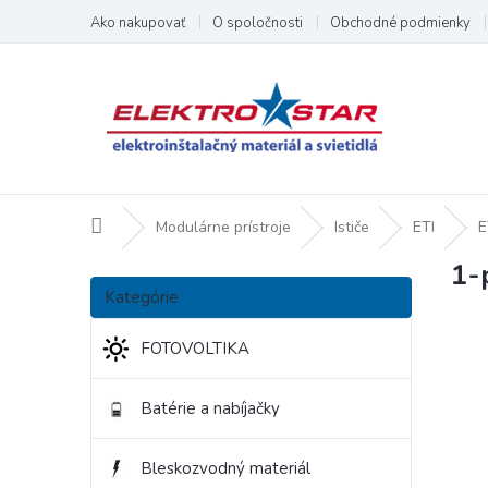
Prejsť
Ako nakupovať
O spoločnosti
Obchodné podmienky
na
obsah
Domov
Modulárne prístroje
Ističe
ETI
E
1-
B
Preskočiť
o
Kategórie
kategórie
č
n
FOTOVOLTIKA
ý
p
Batérie a nabíjačky
a
n
e
Bleskozvodný materiál
l