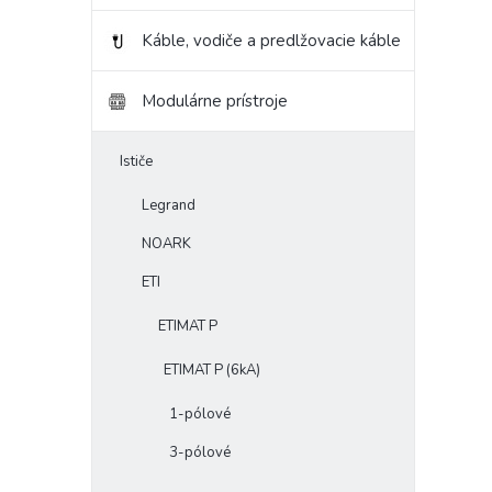
Káble, vodiče a predlžovacie káble
Modulárne prístroje
Ističe
Legrand
NOARK
ETI
ETIMAT P
ETIMAT P (6kA)
1-pólové
3-pólové