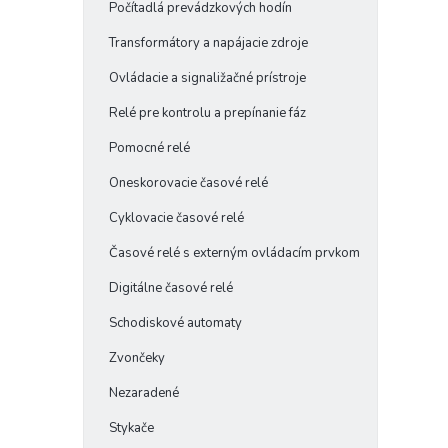
Počítadlá prevádzkových hodín
Transformátory a napájacie zdroje
Ovládacie a signaližačné prístroje
Relé pre kontrolu a prepínanie fáz
Pomocné relé
Oneskorovacie časové relé
Cyklovacie časové relé
Časové relé s externým ovládacím prvkom
Digitálne časové relé
Schodiskové automaty
Zvončeky
Nezaradené
Stykače