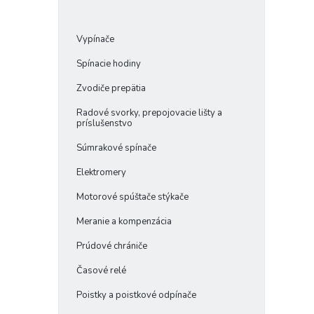
Vypínače
Spínacie hodiny
Zvodiče prepätia
Radové svorky, prepojovacie lišty a
príslušenstvo
Súmrakové spínače
Elektromery
Motorové spúštače stýkače
Meranie a kompenzácia
Prúdové chrániče
Časové relé
Poistky a poistkové odpínače