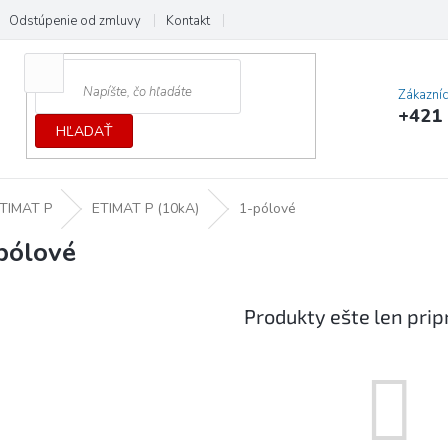
Odstúpenie od zmluvy
Kontakt
Cenník dopráv a platieb
Ochrana
Zákazní
+421 
HĽADAŤ
TIMAT P
ETIMAT P (10kA)
1-pólové
pólové
Produkty ešte len pri