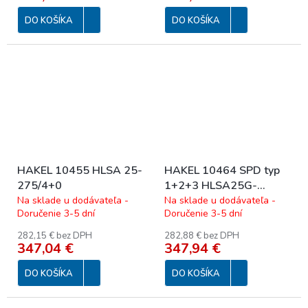
DO KOŠÍKA
DO KOŠÍKA
HAKEL 10455 HLSA 25-
HAKEL 10464 SPD typ
275/4+0
1+2+3 HLSA25G-
255/3+0
Na sklade u dodávateľa -
Na sklade u dodávateľa -
Doručenie 3-5 dní
Doručenie 3-5 dní
282,15 € bez DPH
282,88 € bez DPH
347,04 €
347,94 €
DO KOŠÍKA
DO KOŠÍKA