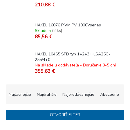
210,88 €
HAKEL 16076 PIVM PV 1000Vseries
Skladom
(
2 ks
)
85,56 €
HAKEL 10465 SPD typ 1+2+3 HLSA25G-
255/4+0
Na sklade u dodávateľa - Doručenie 3-5 dní
355,63 €
R
a
Najlacnejšie
Najdrahšie
Najpredávanejšie
Abecedne
d
e
n
OTVORIŤ FILTER
i
e
V