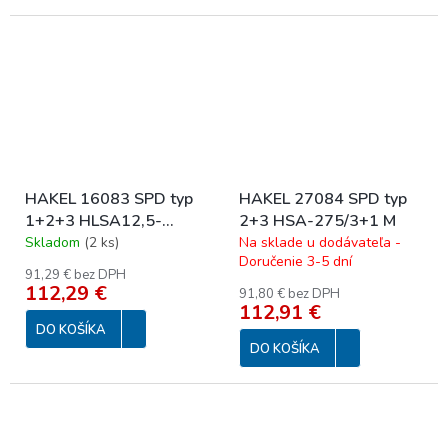
HAKEL 16083 SPD typ
HAKEL 27084 SPD typ
1+2+3 HLSA12,5-
2+3 HSA-275/3+1 M
275/3+0 M
Skladom
(
2 ks
)
Na sklade u dodávateľa -
Doručenie 3-5 dní
91,29 € bez DPH
112,29 €
91,80 € bez DPH
112,91 €
DO KOŠÍKA
DO KOŠÍKA