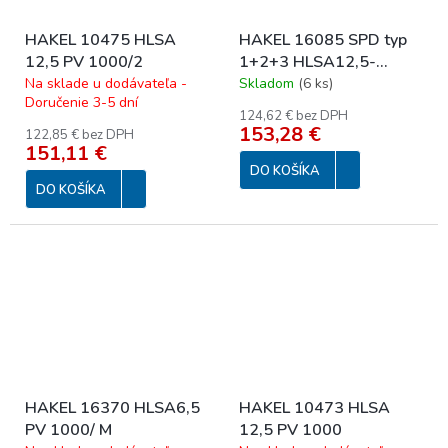
HAKEL 10475 HLSA
HAKEL 16085 SPD typ
12,5 PV 1000/2
1+2+3 HLSA12,5-
275/4+0 M
Na sklade u dodávateľa -
Skladom
(
6 ks
)
Doručenie 3-5 dní
124,62 € bez DPH
153,28 €
122,85 € bez DPH
151,11 €
DO KOŠÍKA
DO KOŠÍKA
HAKEL 16370 HLSA6,5
HAKEL 10473 HLSA
PV 1000/ M
12,5 PV 1000