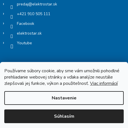
predaj
@
elektrostar.sk
+421 910 505 111
Facebook
elektrostar.sk
Youtube
Používame súbory cookie, aby sme vám umožnili pohodlné
prehliadanie webovej stránky a vďaka analýze neustále
zlepšovali jej funkcie, výkon a použiteľnosť.
Viac informácií
Copyright 2026
Elektrostar.shop
. Všetky práva vyhradené.
Nastavenie
Vytvoril Shoptet
Súhlasím