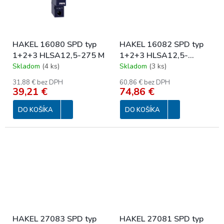
HAKEL 16080 SPD typ
HAKEL 16082 SPD typ
1+2+3 HLSA12,5-275 M
1+2+3 HLSA12,5-
275/2+0 M
Skladom
(
4 ks
)
Skladom
(
3 ks
)
31,88 € bez DPH
60,86 € bez DPH
39,21 €
74,86 €
DO KOŠÍKA
DO KOŠÍKA
HAKEL 27083 SPD typ
HAKEL 27081 SPD typ