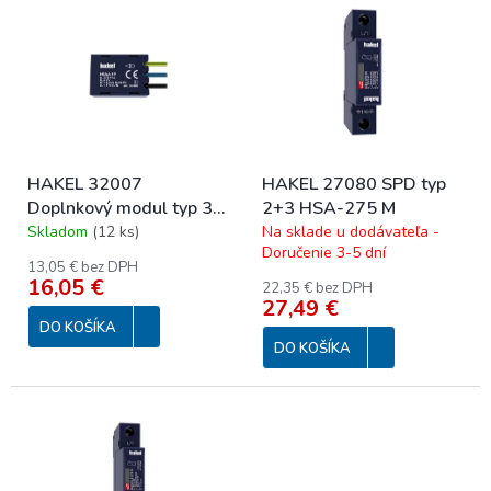
p
ý
r
p
o
i
d
s
u
p
k
r
t
o
o
HAKEL 32007
HAKEL 27080 SPD typ
d
v
Doplnkový modul typ 3
2+3 HSA-275 M
u
HSAA-1P
Skladom
(
12 ks
)
Na sklade u dodávateľa -
k
Doručenie 3-5 dní
t
13,05 € bez DPH
o
16,05 €
22,35 € bez DPH
27,49 €
v
DO KOŠÍKA
DO KOŠÍKA