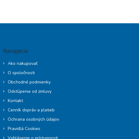
Z
á
p
ä
Navigácia
t
i
Ako nakupovať
e
O spoločnosti
Obchodné podmienky
Odstúpenie od zmluvy
Kontakt
Cenník dopráv a platieb
Ochrana osobných údajov
Pravidlá Cookies
Vyhlásenie o prístupnosti