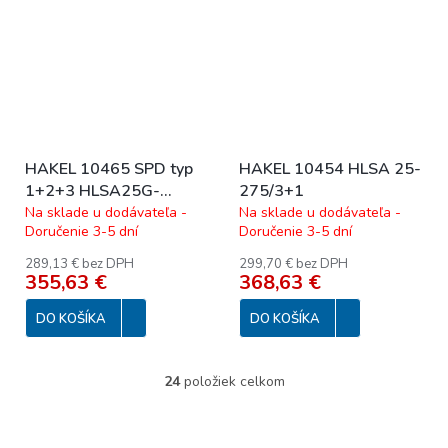
HAKEL 10465 SPD typ
HAKEL 10454 HLSA 25-
1+2+3 HLSA25G-
275/3+1
255/4+0
Na sklade u dodávateľa -
Na sklade u dodávateľa -
Doručenie 3-5 dní
Doručenie 3-5 dní
289,13 € bez DPH
299,70 € bez DPH
355,63 €
368,63 €
DO KOŠÍKA
DO KOŠÍKA
24
položiek celkom
O
v
l
á