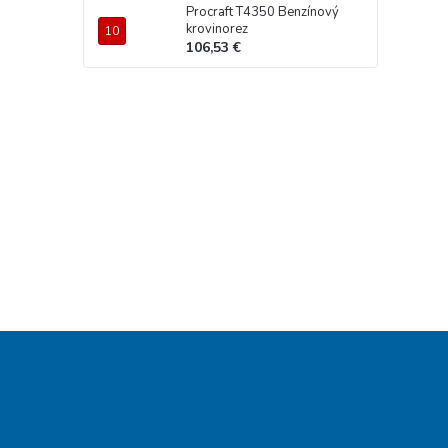
Procraft T4350 Benzínový
krovinorez
106,53 €
Z
á
p
ä
t