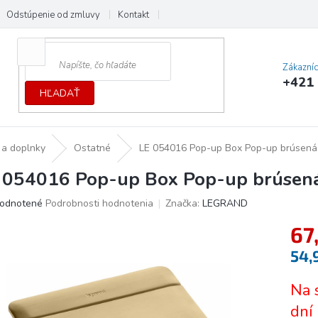
Odstúpenie od zmluvy
Kontakt
Cenník dopráv a platieb
Ochrana
Zákazní
+421 
HĽADAŤ
 a doplnky
Ostatné
LE 054016 Pop-up Box Pop-up brúsen
 054016 Pop-up Box Pop-up brúsen
erné
odnotené
Podrobnosti hodnotenia
Značka:
LEGRAND
tenie
67
ktu
54,
Jedno
Na 
cena:
ičiek.
dní