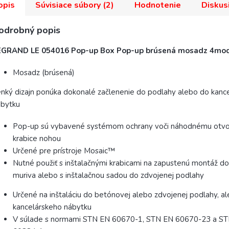
opis
Súvisiace súbory (2)
Hodnotenie
Diskus
odrobný popis
EGRAND LE 054016 Pop-up Box Pop-up brúsená mosadz 4mo
Mosadz (brúsená)
nký dizajn ponúka dokonalé začlenenie do podlahy alebo do kanc
ábytku
Pop-up sú vybavené systémom ochrany voči náhodnému otvo
krabice nohou
Určené pre prístroje Mosaic™
Nutné použiť s inštalačnými krabicami na zapustenú montáž do
muriva alebo s inštalačnou sadou do zdvojenej podlahy
Určené na inštaláciu do betónovej alebo zdvojenej podlahy, a
kancelárskeho nábytku
V súlade s normami STN EN 60670-1, STN EN 60670-23 a ST