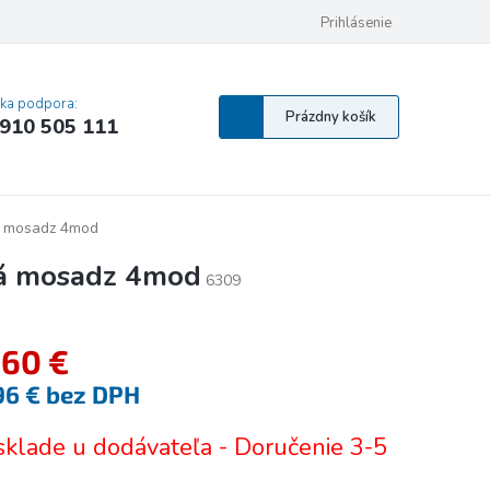
 osobných údajov
Pravidlá Cookies
Vyhlásenie o prístupnosti
Prihlásenie
MA
cka podpora:
Nákupný
Prázdny košík
910 505 111
košík
á mosadz 4mod
á mosadz 4mod
6309
,60 €
96 € bez DPH
tková
sklade u dodávateľa - Doručenie 3-5