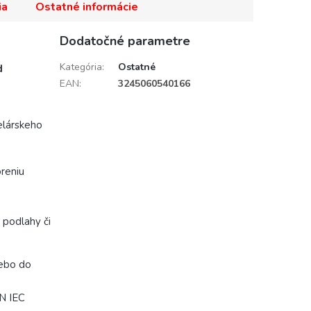
ia
Ostatné informácie
Dodatočné parametre
Kategória
:
Ostatné
d
EAN
:
3245060540166
elárskeho
reniu
 podlahy či
lebo do
N IEC