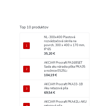
Top 10 produktov
NL-300x400 Plastová
rozvádzačová skriňa na
povrch, 300 x 400 x 170 mm,
IP 65
35,20 €
AKCIA!!! Procraft PA168SET
Sada aku náradia pílka PKA35
a nožnice ES25Li
104,19 €
AKCIA!!! Procraft PKA33-1B
Aku reťazová píla
69,54 €
AKCIA!!! Procraft PKA42Li AKU
reťazová píla