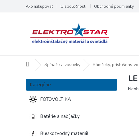
Prejsť
Ako nakupovať
O spoločnosti
Obchodné podmienky
na
obsah
Domov
Spínače a zásuvky
Rámčeky, príslušenstvo
LE
B
Preskočiť
o
Kategórie
kategórie
Priem
Neoh
č
hodno
n
FOTOVOLTIKA
produ
ý
je
p
0,0
Batérie a nabíjačky
a
z
5
n
hviezd
e
Bleskozvodný materiál
l