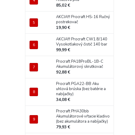
85,02 €
AKCIA!!! Procraft HS-16 Ručný
postrekovač
19,90 €
AKCIA!!! Procraft CW1.8/140
Vysokotlakový čistič 140 bar
99,99 €
Procraft PA18ProBL-1B-C
Akumulátorový skrutkovač
92,88 €
Procraft PGA22-BB Aku
uhlová brúska (bez batérie a
nabíjačky)
34,08 €
Procraft PHA30bb
Akumulátorové vŕtacie kladivo
(bez akumulátora a nabíjačky)
79,93 €