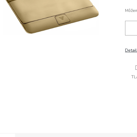
Môžem
Detai
TL