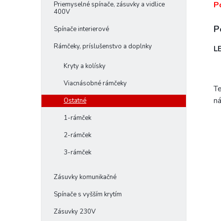
P
Priemyselné spínače, zásuvky a vidlice
400V
P
Spínače interierové
Rámčeky, príslušenstvo a doplnky
L
Kryty a kolísky
Viacnásobné rámčeky
Te
n
Ostatné
1-rámček
2-rámček
3-rámček
Zásuvky komunikačné
Spínače s vyšším krytím
Zásuvky 230V