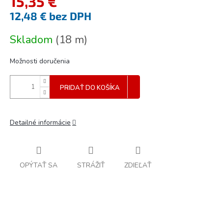
15,35 €
12,48 € bez DPH
Jednotková
Skladom
(
18 m
)
cena:
Možnosti doručenia
PRIDAŤ DO KOŠÍKA
Detailné informácie
OPÝTAŤ SA
STRÁŽIŤ
ZDIEĽAŤ