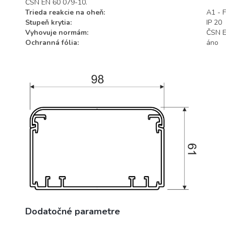
ČSN EN 60 079-10.
Trieda reakcie na oheň:
A1 - F
Stupeň krytia:
IP 20
Vyhovuje normám:
ČSN E
Ochranná fólia:
áno
Dodatočné parametre