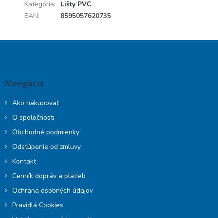
Kategória
:
Lišty PVC
EAN
:
8595057620735
Z
á
p
ä
Navigácia
t
i
Ako nakupovať
e
O spoločnosti
Obchodné podmienky
Odstúpenie od zmluvy
Kontakt
Cenník dopráv a platieb
Ochrana osobných údajov
Pravidlá Cookies