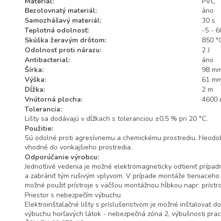
Materiál:
PVC
Bezolovnatý materiál:
áno
Samozhášavý materiál:
30 s
Teplotná odolnosť:
-5 - 6
Skúška žeravým drôtom:
850 °
Odolnosť proti nárazu:
2 J
Antibacterial:
áno
Šírka:
98 m
Výška:
61 m
Dĺžka:
2 m
Vnútorná plocha:
4600
Tolerancia:
Lišty sa dodávajú v dĺžkach s toleranciou ±0,5 % pri 20 °C.
Použitie:
Sú odolné proti agresívnemu a chemickému prostrediu. Neodolá
vhodné do vonkajšieho prostredia.
Odporúčanie výrobcu:
Jednotlivé vedenia je možné elektromagneticky odtieniť prípa
a zabrániť tým rušivým vplyvom. V prípade montáže tieniaceho 
možné použiť prístroje s väčšou montážnou hĺbkou napr. príst
Priestor s nebezpečím výbuchu
Elektroinštalačné lišty s príslušenstvom je možné inštalovať d
výbuchu horľavých látok - nebezpečná zóna 2, výbušnosti pra