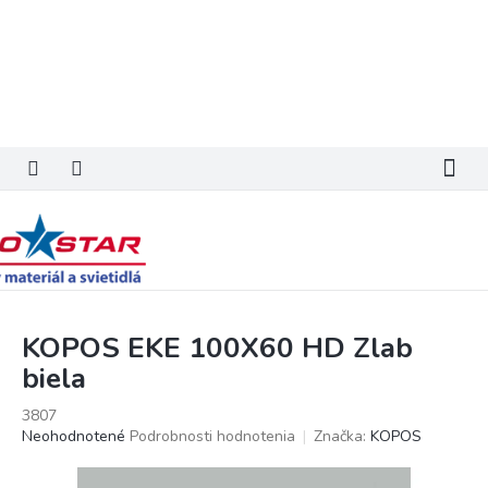
Prejsť
na
obsah
KOPOS EKE 100X60 HD Zlab
biela
3807
Priemerné
Neohodnotené
Podrobnosti hodnotenia
Značka:
KOPOS
hodnotenie
produktu