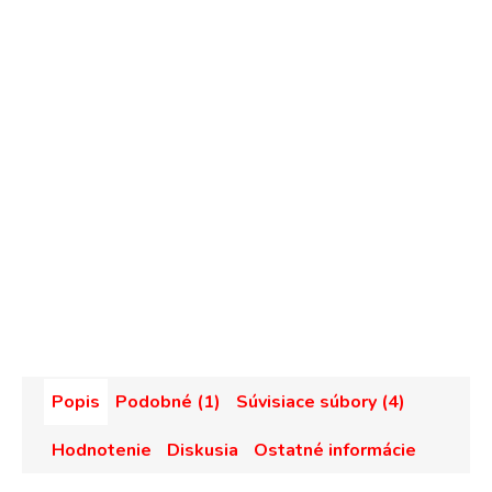
Popis
Podobné (1)
Súvisiace súbory (4)
Hodnotenie
Diskusia
Ostatné informácie