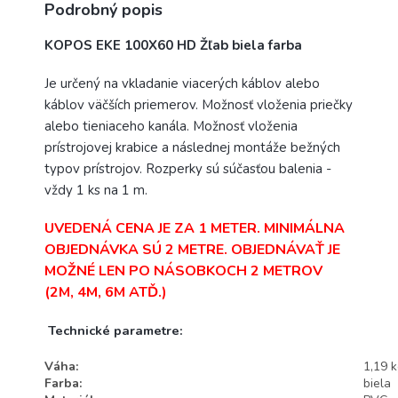
Podrobný popis
KOPOS EKE 100X60 HD Žľab biela farba
Je určený na vkladanie viacerých káblov alebo
káblov väčších priemerov. Možnosť vloženia priečky
alebo tieniaceho kanála. Možnosť vloženia
prístrojovej krabice a následnej montáže bežných
typov prístrojov. Rozperky sú súčasťou balenia -
vždy 1 ks na 1 m.
UVEDENÁ CENA JE ZA 1 METER. MINIMÁLNA
OBJEDNÁVKA SÚ 2 METRE. OBJEDNÁVAŤ JE
MOŽNÉ LEN PO NÁSOBKOCH 2 METROV
(2M, 4M, 6M ATĎ.)
Technické parametre:
Váha:
1,19 
Farba:
biela