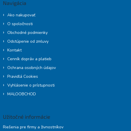
Navigácia
t
i
Ako nakupovať
e
O spoločnosti
Obchodné podmienky
Odstúpenie od zmluvy
Kontakt
Cenník dopráv a platieb
Ochrana osobných údajov
Pravidlá Cookies
Vyhlásenie o prístupnosti
MALOOBCHOD
Užitočné informácie
Riešenia pre firmy a živnostníkov