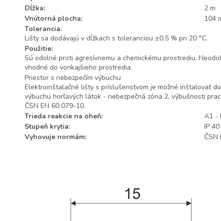
Dĺžka:
2 m
Vnútorná plocha:
104 
Tolerancia:
Lišty sa dodávajú v dĺžkach s toleranciou ±0,5 % pri 20 °C.
Použitie:
Sú odolné proti agresívnemu a chemickému prostrediu. Neodolá
vhodné do vonkajšieho prostredia.
Priestor s nebezpečím výbuchu
Elektroinštalačné lišty s príslušenstvom je možné inštalovať d
výbuchu horľavých látok - nebezpečná zóna 2, výbušnosti pra
ČSN EN 60 079-10.
Trieda reakcie na oheň:
A1 - 
Stupeň krytia:
IP 40
Vyhovuje normám:
ČSN 