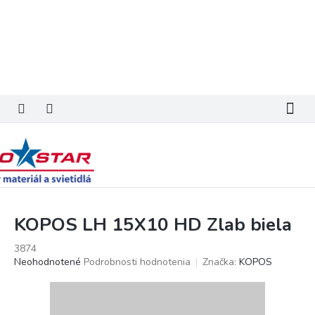
Prejsť
na
obsah
KOPOS LH 15X10 HD Zlab biela
3874
Priemerné
Neohodnotené
Podrobnosti hodnotenia
Značka:
KOPOS
hodnotenie
produktu
je
0,0