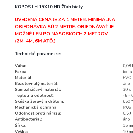
KOPOS LH 15X10 HD Žľab biely
UVEDENÁ CENA JE ZA 1 METER. MINIMÁLNA
OBJEDNÁVKA SÚ 2 METRE. OBJEDNÁVAŤ JE
MOŽNÉ LEN PO NÁSOBKOCH 2 METROV
(2M, 4M, 6M ATĎ.)
Technické parametre:
Váha:
0,08 
Farba:
biela
Materiál:
PVC
Bezolovnatý materiál:
áno
Samozhášavý materiál:
30 s
Teplotná odolnosť:
-5 - 
Skúška žeravým drôtom:
850 
Mechanická ochrana:
IK06
Odolnosť proti nárazu:
0,5 J
Antibacterial:
áno
Šírka:
15 m
Výška:
10 m