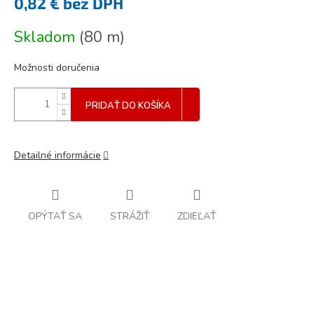
0,82 € bez DPH
Jednotková
Skladom
(
80 m
)
cena:
Možnosti doručenia
PRIDAŤ DO KOŠÍKA
Detailné informácie
OPÝTAŤ SA
STRÁŽIŤ
ZDIEĽAŤ