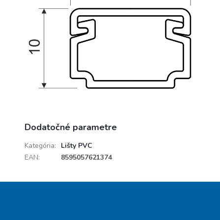
Dodatočné parametre
Kategória
:
Lišty PVC
EAN
:
8595057621374
Z
á
p
ä