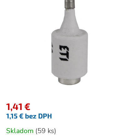
je
0,0
z
5
hviezdičiek.
1,41 €
1,15 € bez DPH
Jednotková
Skladom
(
59 ks
)
cena: