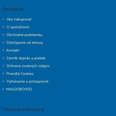
ä
Navigácia
t
i
Ako nakupovať
e
O spoločnosti
Obchodné podmienky
Odstúpenie od zmluvy
Kontakt
Cenník dopráv a platieb
Ochrana osobných údajov
Pravidlá Cookies
Vyhlásenie o prístupnosti
MALOOBCHOD
Užitočné informácie