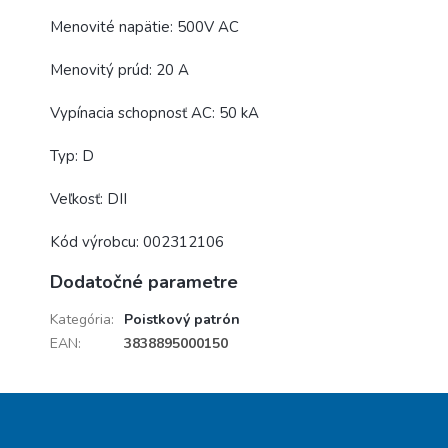
Menovité napätie: 500V AC
Menovitý prúd: 20 A
Vypínacia schopnosť AC: 50 kA
Typ:
D
Veľkosť:
DII
Kód výrobcu:
002312106
Dodatočné parametre
Kategória
:
Poistkový patrón
EAN
:
3838895000150
Z
á
p