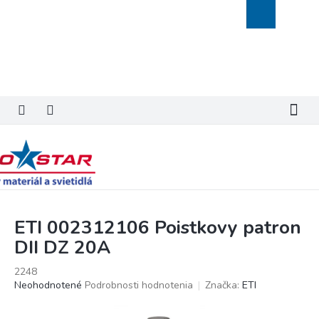
Prejsť
Nákupný
na
košík
obsah
ETI 002312106 Poistkovy patron
DII DZ 20A
2248
Priemerné
Neohodnotené
Podrobnosti hodnotenia
Značka:
ETI
hodnotenie
produktu