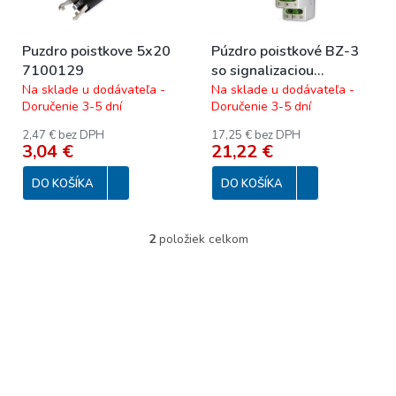
k
r
t
o
o
Puzdro poistkove 5x20
Púzdro poistkové BZ-3
d
v
7100129
so signalizaciou
u
prepálenia pre tri poistky
Na sklade u dodávateľa -
Na sklade u dodávateľa -
k
Doručenie 3-5 dní
Doručenie 3-5 dní
5x20mm
t
o
2,47 € bez DPH
17,25 € bez DPH
3,04 €
21,22 €
v
DO KOŠÍKA
DO KOŠÍKA
2
položiek celkom
O
v
l
á
d
a
c
i
e