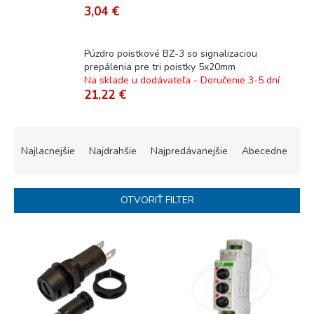
3,04 €
Púzdro poistkové BZ-3 so signalizaciou
prepálenia pre tri poistky 5x20mm
Na sklade u dodávateľa - Doručenie 3-5 dní
21,22 €
R
a
Najlacnejšie
Najdrahšie
Najpredávanejšie
Abecedne
d
e
n
OTVORIŤ FILTER
i
e
V
p
ý
r
p
o
i
d
s
u
p