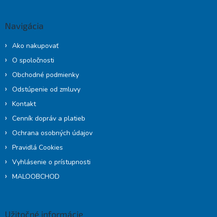
p
ä
Navigácia
t
i
Ako nakupovať
e
O spoločnosti
Obchodné podmienky
Odstúpenie od zmluvy
Kontakt
Cenník dopráv a platieb
Ochrana osobných údajov
Pravidlá Cookies
Vyhlásenie o prístupnosti
MALOOBCHOD
Užitočné informácie