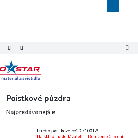
Prejsť
Nákupný
na
košík
obsah
Poistkové púzdra
Najpredávanejšie
Puzdro poistkove 5x20 7100129
Na sklade u dodávateľa - Doručenie 3-5 dní