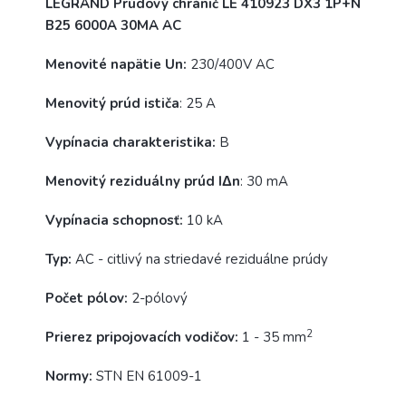
LEGRAND Prúdový chránič LE 410923 DX3 1P+N
B25 6000A 30MA AC
Menovité napätie Un:
230/400V AC
Menovitý prúd ističa
: 25 A
Vypínacia charakteristika:
B
Menovitý reziduálny prúd IΔn
: 30 mA
Vypínacia schopnosť:
10 kA
Typ:
AC - citlivý na striedavé reziduálne prúdy
Počet pólov:
2-pólový
2
Prierez pripojovacích vodičov:
1 - 35 mm
Normy:
STN EN 61009-1