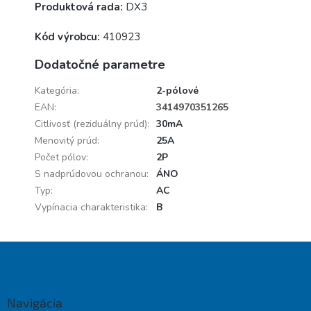
Produktová rada:
DX3
Kód výrobcu:
410923
Dodatočné parametre
Kategória
:
2-pólové
EAN
:
3414970351265
Citlivosť (reziduálny prúd)
:
30mA
Menovitý prúd
:
25A
Počet pólov
:
2P
S nadprúdovou ochranou
:
ÁNO
Typ
:
AC
Vypínacia charakteristika
:
B
Z
á
p
ä
Navigácia
t