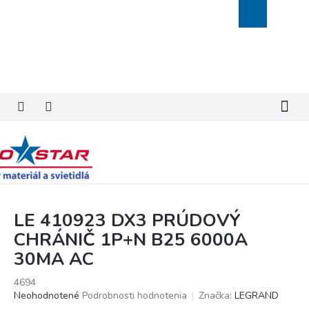
Prejsť
Nákupný
na
košík
obsah
LE 410923 DX3 PRÚDOVÝ
CHRÁNIČ 1P+N B25 6000A
30MA AC
4694
Priemerné
Neohodnotené
Podrobnosti hodnotenia
Značka:
LEGRAND
hodnotenie