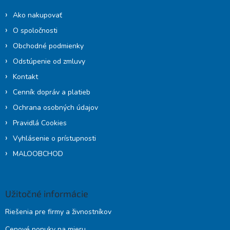
i
Ako nakupovať
e
O spoločnosti
Obchodné podmienky
Odstúpenie od zmluvy
Kontakt
Cenník dopráv a platieb
Ochrana osobných údajov
Pravidlá Cookies
Vyhlásenie o prístupnosti
MALOOBCHOD
Užitočné informácie
Riešenia pre firmy a živnostníkov
Cenové ponuky na mieru