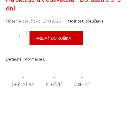
cena:
dní
Môžeme doručiť do:
17.8.2026
Možnosti doručenia
PRIDAŤ DO KOŠÍKA
Detailné informácie
OPÝTAŤ SA
STRÁŽIŤ
ZDIEĽAŤ