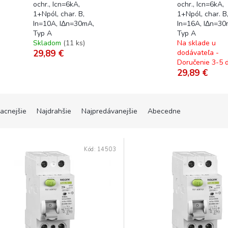
ochr., Icn=6kA,
ochr., Icn=6kA,
1+Npól, char. B,
1+Npól, char. B
In=10A, IΔn=30mA,
In=16A, IΔn=30
Typ A
Typ A
Skladom
(
11 ks
)
Na sklade u
29,89 €
dodávateľa -
Doručenie 3-5 d
29,89 €
lacnejšie
Najdrahšie
Najpredávanejšie
Abecedne
Kód:
14503