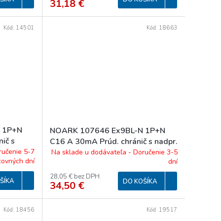
31,18 €
Kód:
14501
Kód:
18663
 1P+N
NOARK 107646 Ex9BL-N 1P+N
ič s
C16 A 30mA Prúd. chránič s nadpr.
Npól,
ochr., Icn=6kA, 1+Npól, char. C,
ručenie 5-7
Na sklade u dodávateľa - Doručenie 3-5
covných dní
dní
A, typ
In=16A, IΔn=30mA, typ A 16/1N/C
28,05 € bez DPH
ŠÍKA
DO KOŠÍKA
34,50 €
Kód:
18456
Kód:
19517