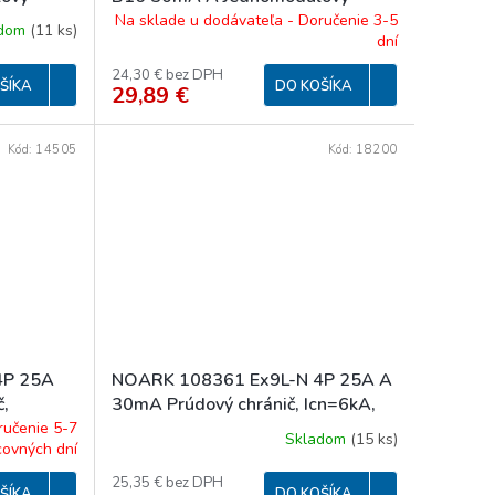
hránič s
Elektromagnetický prúd. chránič s
Na sklade u dodávateľa - Doručenie 3-5
adom
(
11 ks
)
dní
Npól,
nadpr. ochr., Icn=6kA, 1+Npól,
mA, Typ A
char. B, In=16A, IΔn=30mA, Typ A
24,30 € bez DPH
ŠÍKA
DO KOŠÍKA
29,89 €
Kód:
14505
Kód:
18200
4P 25A
NOARK 108361 Ex9L-N 4P 25A A
č,
30mA Prúdový chránič, Icn=6kA,
4-pól, In=25A, IΔn=30mA, typ A
ručenie 5-7
Skladom
(
15 ks
)
covných dní
25,35 € bez DPH
ŠÍKA
DO KOŠÍKA