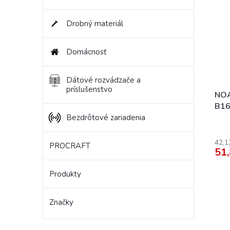
Drobný materiál
Domácnosť
Dátové rozvádzače a
príslušenstvo
NOA
B16
nadp
Bezdrôtové zariadenia
cha
16/
42,1
PROCRAFT
51,
Produkty
Značky