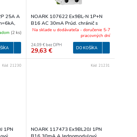
2P 25A A
NOARK 107622 Ex9BL-N 1P+N
cn=6kA,
B16 AC 30mA Prúd. chránič s
, typ A
nadpr. ochr., Icn=6kA, 1+Npól,
Na sklade u dodávateľa - doručenie 5-7
ladom
(
2 ks
)
pracovných dní
char. B, In=16A, IΔn=30mA, typ
AC 16/1N/B
24,09 € bez DPH
ŠÍKA
DO KOŠÍKA
29,63 €
Kód:
21230
Kód:
21231
J 1PN
NOARK 117473 Ex9BL20J 1PN
ový
B16 30mA A Jednomodulový