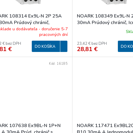
RK 108314 Ex9L-N 2P 25A
NOARK 108349 Ex9L-N 
30mA Prúdový chránič,
30mA Prúdový chránič, I
=6kA, 2-pól, In=25A,
2-pól, In=25A, IΔn=30mA
sklade u dodávateľa - doručenie 5-7
Sk
pracovných dní
=30mA, typ AC
2 € bez DPH
23,42 € bez DPH
DO KOŠÍKA
DO KO
81 €
28,81 €
Kód:
16185
RK 107638 Ex9BL-N 1P+N
NOARK 117471 Ex9BL20
 A 30mA Prúd. chránič s
B10 30mA A Jednomodul