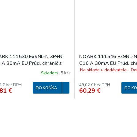
RK 111530 Ex9NL-N 3P+N
NOARK 111546 Ex9NL-N
 A 30mA EU Prúd. chránič s
C16 A 30mA EU Prúd. chr
r. ochr., Icn=6kA, 3+Npól,
nadpr. ochr., Icn=6kA, 3+
Na sklade u dodávateľa - Do
Skladom
(
5 ks
)
r. B, In=16A, IΔn=30mA, typ A
char. C, In=16A, IΔn=30m
4N
2 € bez DPH
49,02 € bez DPH
DO KOŠÍKA
DO KO
81 €
60,29 €
O
v
l
á
d
a