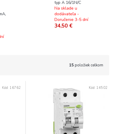
typ A 16/1N/C
,
Na sklade u
mA,
dodávateľa -
Doručenie 3-5 dní
34,50 €
ní
15
položiek celkom
Kód:
16762
Kód:
14502