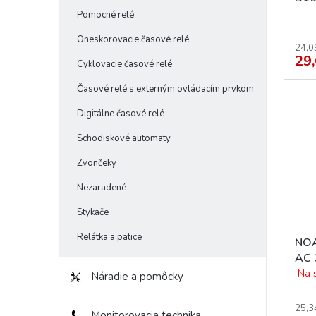
nadp
Pomocné relé
16/
Oneskorovacie časové relé
24,0
29,
Cyklovacie časové relé
Časové relé s externým ovládacím prvkom
Digitálne časové relé
Schodiskové automaty
Zvončeky
Nezaradené
Stykače
Relátka a pätice
NOA
AC 
Icn
Na 
Náradie a pomôcky
IΔn
25,3
Monitorovacia technika