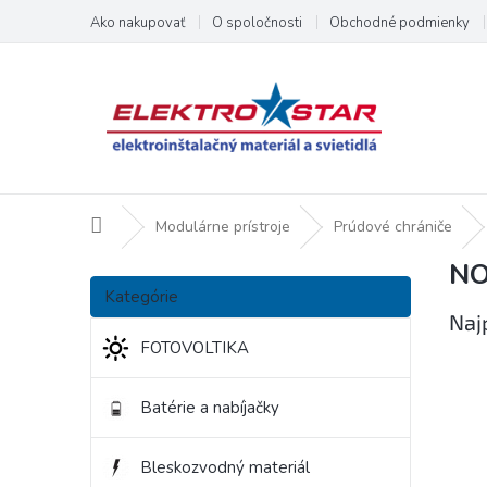
Prejsť
Ako nakupovať
O spoločnosti
Obchodné podmienky
na
obsah
Domov
Modulárne prístroje
Prúdové chrániče
N
B
Preskočiť
o
Kategórie
kategórie
č
Naj
n
FOTOVOLTIKA
ý
p
Batérie a nabíjačky
a
n
e
Bleskozvodný materiál
l