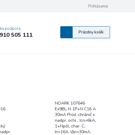
 osobných údajov
Pravidlá Cookies
Vyhlásenie o prístupnosti
Prihlásenie
MA
cka podpora:
Nákupný
Prázdny košík
910 505 111
košík
NOARK 107646
B16
Ex9BL-N 1P+N C16 A
30mA Prúd. chránič s
nadpr. ochr., Icn=6kA,
cký
1+Npól, char. C,
nadpr.
In=16A, IΔn=30mA,