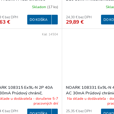
r. ochr., Icn=6kA, typ A
Elektromagnetický prúd. c
Skladom
(
17 ks
)
Skl
1N/B
nadpr. ochr., Icn=6kA, 1+
char. B, In=10A, IΔn=30
9 € bez DPH
24,30 € bez DPH
DO KOŠÍKA
DO KO
63 €
29,89 €
Kód:
14504
RK 108315 Ex9L-N 2P 40A
NOARK 108331 Ex9L-N 
30mA Prúdový chránič,
AC 30mA Prúdový chráni
=6kA, 2-pól, In=40A,
Icn=6kA, 4-pól, In=25A,
sklade u dodávateľa - doručenie 5-7
Na sklade u dodávateľa - do
pracovných dní
pra
=30mA, typ AC 40/2/0,03
IΔn=30mA, typ AC
4 € bez DPH
25,35 € bez DPH
DO KOŠÍKA
DO KO