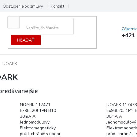
Odstúpenie od zmluvy
Kontakt
Cenník dopráv a platieb
Ochrana
Zákazní
+421 
HĽADAŤ
NOARK
OARK
predávanejšie
NOARK 117471
NOARK 117473
Ex9BL20J 1PN B10
Ex9BL20J 1PN 
30mA A
30mA A
Jednomodulový
Jednomodulový
Elektromagnetický
Elektromagneti
prúd. chránič s nadpr.
prúd. chránič s 