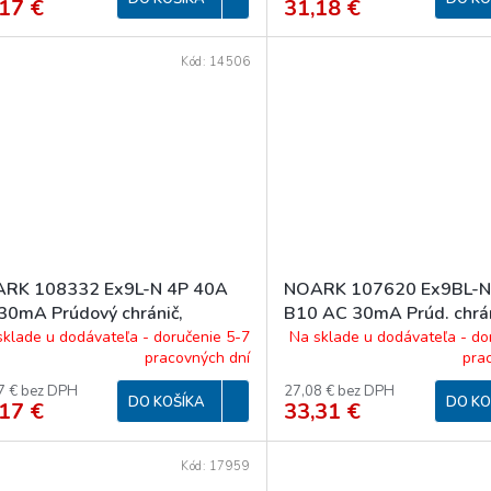
17 €
31,18 €
Kód:
14506
RK 108332 Ex9L-N 4P 40A
NOARK 107620 Ex9BL-N
30mA Prúdový chránič,
B10 AC 30mA Prúd. chrán
=6kA, 4-pól, In=40A,
nadpr. ochr., Icn=6kA, 1+
sklade u dodávateľa - doručenie 5-7
Na sklade u dodávateľa - do
pracovných dní
pra
=30mA, typ AC 40/4/0,03
char. B, In=10A, IΔn=30m
AC 10/1N/B
7 € bez DPH
27,08 € bez DPH
DO KOŠÍKA
DO KO
17 €
33,31 €
Kód:
17959