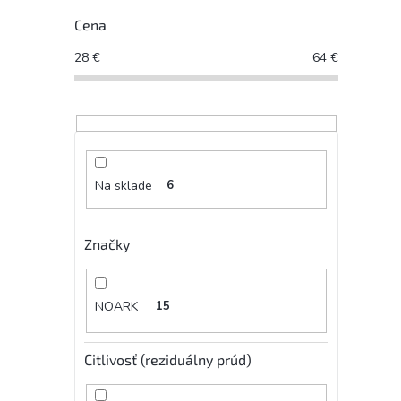
Cena
28
€
64
€
Na sklade
6
Značky
NOARK
15
Citlivosť (reziduálny prúd)