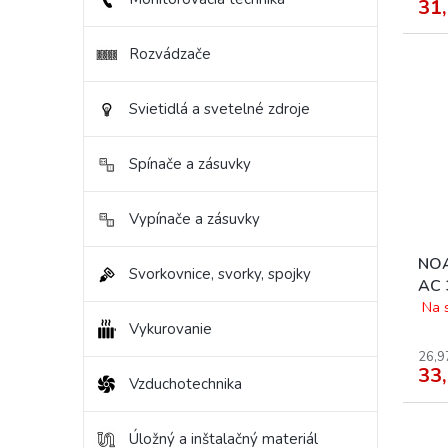
31,
Rozvádzače
Svietidlá a svetelné zdroje
Spínače a zásuvky
Vypínače a zásuvky
NOA
Svorkovnice, svorky, spojky
AC 
Icn
Na 
Vykurovanie
IΔn
26,9
33,
Vzduchotechnika
Úložný a inštalačný materiál