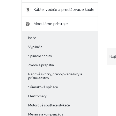
Káble, vodiče a predlžovacie káble
Modulárne prístroje
Ističe
Vypínače
R
a
Spínacie hodiny
Naj
d
Zvodiče prepätia
e
V
n
Radové svorky, prepojovacie lišty a
ý
i
príslušenstvo
p
e
Súmrakové spínače
i
p
s
r
Elektromery
p
o
Motorové spúštače stýkače
r
d
o
u
Meranie a kompenzácia