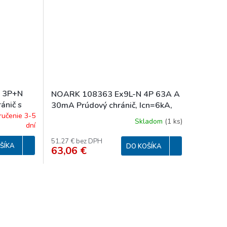
 3P+N
NOARK 108363 Ex9L-N 4P 63A A
ánič s
30mA Prúdový chránič, Icn=6kA,
Npól,
4-pól, In=63A, IΔn=30mA, typ A
ručenie 3-5
Skladom
(
1 ks
)
dní
A, typ A
51,27 € bez DPH
ŠÍKA
DO KOŠÍKA
63,06 €