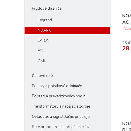
d
k
u
Prúdové chrániče
t
k
o
NOA
Legrand
t
v
AC 
o
Icn
Na 
NOARK
v
IΔn
EATON
23,4
28,
ETI
OMU
Časové relé
Poistky a poistkové odpínače
Počítadlá prevádzkových hodín
Transformátory a napájacie zdroje
Ovládacie a signaližačné prístroje
NOA
Relé pre kontrolu a prepínanie fáz
B16