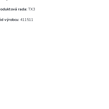
roduktová rada:
TX3
ód výrobcu:
411511