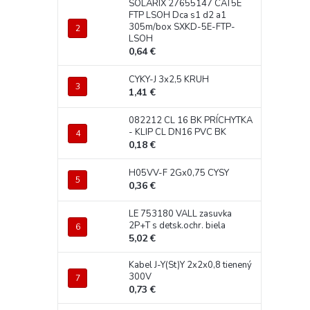
SOLARIX 27655147 CAT5E
FTP LSOH Dca s1 d2 a1
305m/box SXKD-5E-FTP-
LSOH
0,64 €
CYKY-J 3x2,5 KRUH
1,41 €
082212 CL 16 BK PRÍCHYTKA
- KLIP CL DN16 PVC BK
0,18 €
H05VV-F 2Gx0,75 CYSY
0,36 €
LE 753180 VALL zasuvka
2P+T s detsk.ochr. biela
5,02 €
Kabel J-Y(St)Y 2x2x0,8 tienený
300V
0,73 €