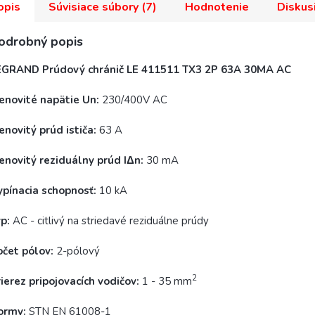
opis
Súvisiace súbory (7)
Hodnotenie
Diskus
odrobný popis
EGRAND Prúdový chránič LE 411511 TX3 2P 63A 30MA AC
enovité napätie Un:
230/400V AC
novitý prúd ističa:
63 A
enovitý reziduálny prúd IΔn:
30 mA
ypínacia schopnosť:
10 kA
p:
AC - citlivý na striedavé reziduálne prúdy
očet pólov:
2-pólový
2
ierez pripojovacích vodičov:
1 - 35 mm
ormy:
STN EN 61008-1