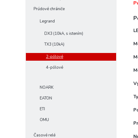
P
Prúdové chrániče
P
Legrand
L
DX3 (10kA, s istením)
M
TX3 (10kA)
Me
2-pólové
4-pólové
M
V
NOARK
Ty
EATON
ETI
P
OMU
Pr
Časové relé
N