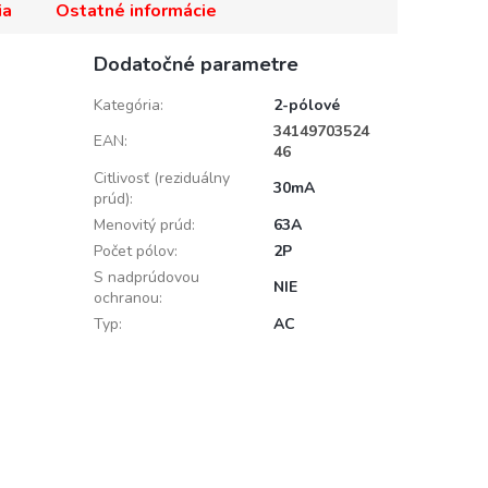
ia
Ostatné informácie
Dodatočné parametre
Kategória
:
2-pólové
34149703524
EAN
:
46
Citlivosť (reziduálny
30mA
prúd)
:
Menovitý prúd
:
63A
Počet pólov
:
2P
S nadprúdovou
NIE
ochranou
:
Typ
:
AC