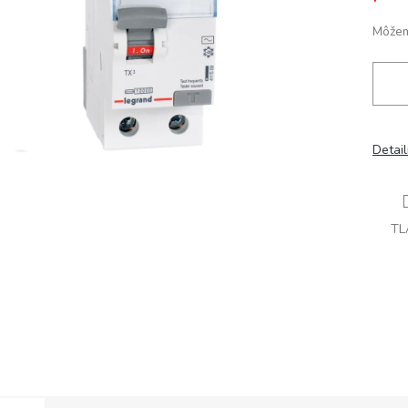
Môžem
Detai
TL