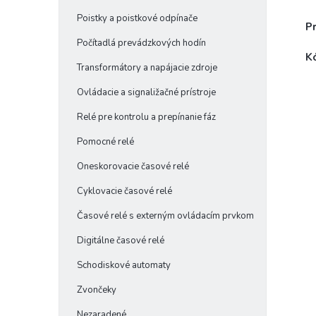
Poistky a poistkové odpínače
P
Počítadlá prevádzkových hodín
K
Transformátory a napájacie zdroje
Ovládacie a signaližačné prístroje
Relé pre kontrolu a prepínanie fáz
Pomocné relé
Oneskorovacie časové relé
Cyklovacie časové relé
Časové relé s externým ovládacím prvkom
Digitálne časové relé
Schodiskové automaty
Zvončeky
Nezaradené