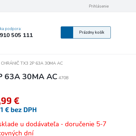
 osobných údajov
Pravidlá Cookies
Vyhlásenie o prístupnosti
Prihlásenie
MA
cka podpora:
Nákupný
Prázdny košík
910 505 111
košík
 CHRÁNIČ TX3 2P 63A 30MA AC
P 63A 30MA AC
4708
,99 €
21 € bez DPH
tková
sklade u dodávateľa - doručenie 5-7
covných dní