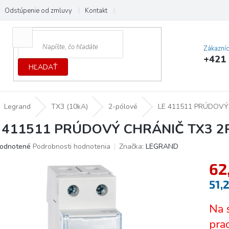
Odstúpenie od zmluvy
Kontakt
Cenník dopráv a platieb
Ochrana
Zákazní
+421 
HĽADAŤ
Legrand
TX3 (10kA)
2-pólové
LE 411511 PRÚDOVÝ
 411511 PRÚDOVÝ CHRÁNIČ TX3 2
erné
odnotené
Podrobnosti hodnotenia
Značka:
LEGRAND
tenie
62
ktu
51,
Jedno
Na 
cena:
ičiek.
pra