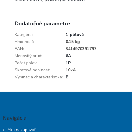
Dodatočné parametre
Kategória
:
1-pólové
Hmotnosť
:
0.15 kg
EAN
:
3414970391797
Menovitý prúd
:
6A
Počet pólov
:
1P
Skratová odolnosť
:
10kA
Vypínacia charakteristika
:
B
Z
á
p
ä
Navigácia
t
i
Ako nakupovať