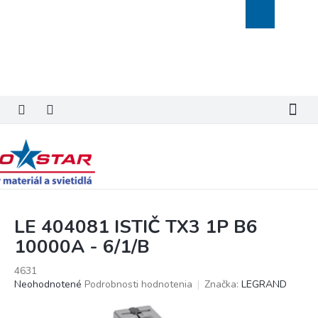
Prejsť
Nákupný
na
košík
obsah
LE 404081 ISTIČ TX3 1P B6
10000A - 6/1/B
4631
Priemerné
Neohodnotené
Podrobnosti hodnotenia
Značka:
LEGRAND
hodnotenie
produktu