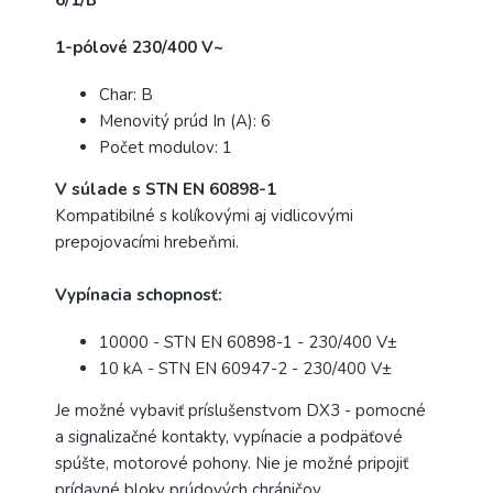
6/1/B
1-pólové 230/400 V~
Char: B
Menovitý prúd In (A): 6
Počet modulov: 1
V súlade s STN EN 60898-1
Kompatibilné s kolíkovými aj vidlicovými
prepojovacími hrebeňmi.
Vypínacia schopnosť:
10000 - STN EN 60898-1 - 230/400 V±
10 kA - STN EN 60947-2 - 230/400 V±
Je možné vybaviť príslušenstvom DX3 - pomocné
a signalizačné kontakty, vypínacie a podpäťové
spúšte, motorové pohony. Nie je možné pripojiť
prídavné bloky prúdových chráničov