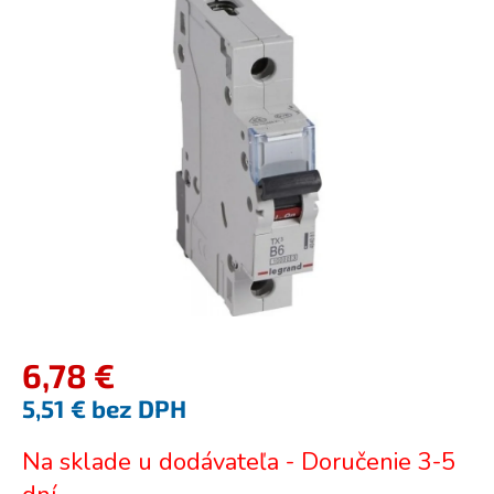
je
0,0
z
5
hviezdičiek.
6,78 €
5,51 € bez DPH
Jednotková
Na sklade u dodávateľa - Doručenie 3-5
cena: