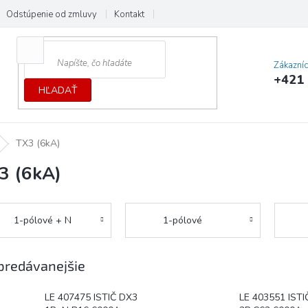
Odstúpenie od zmluvy
Kontakt
Cenník dopráv a platieb
Ochrana
Zákazní
+421 
HĽADAŤ
TX3 (6kA)
3 (6kA)
1-pólové + N
1-pólové
predávanejšie
LE 407475 ISTIČ DX3
LE 403551 ISTI