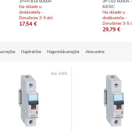
1P+N B16 6000A
3P C63 6000A 
Na sklade u
63/3/C
dodávateľa -
Na sklade u
Doručenie 3-5 dní
dodávateľa -
17,54 €
Doručenie 3-5 d
29,79 €
lacnejšie
Najdrahšie
Najpredávanejšie
Abecedne
Kód:
4595