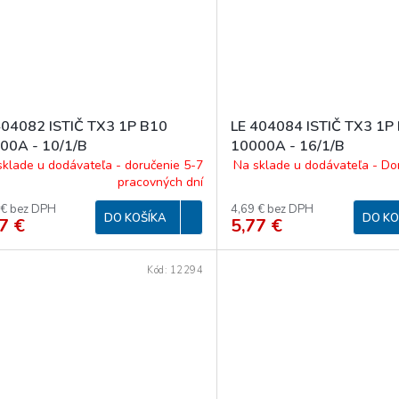
404082 ISTIČ TX3 1P B10
LE 404084 ISTIČ TX3 1P
00A - 10/1/B
10000A - 16/1/B
sklade u dodávateľa - doručenie 5-7
Na sklade u dodávateľa - Do
pracovných dní
 € bez DPH
4,69 € bez DPH
DO KOŠÍKA
DO KO
7 €
5,77 €
Kód:
12294