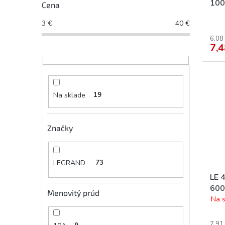
100
Cena
3
€
40
€
6,08
7,4
Na sklade
19
Značky
LEGRAND
73
LE 
600
Menovitý prúd
Na s
7,91