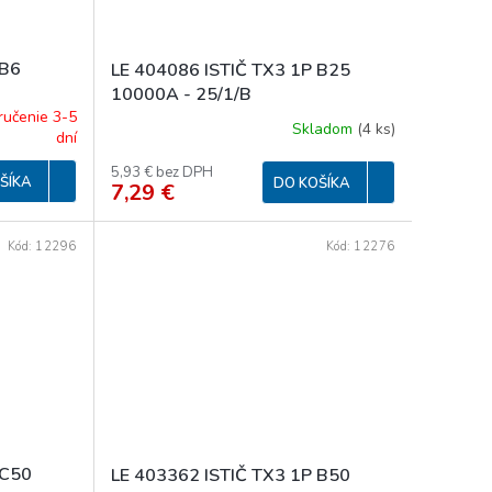
 B6
LE 404086 ISTIČ TX3 1P B25
10000A - 25/1/B
ručenie 3-5
Skladom
(
4 ks
)
dní
5,93 € bez DPH
ŠÍKA
DO KOŠÍKA
7,29 €
Kód:
12296
Kód:
12276
 C50
LE 403362 ISTIČ TX3 1P B50