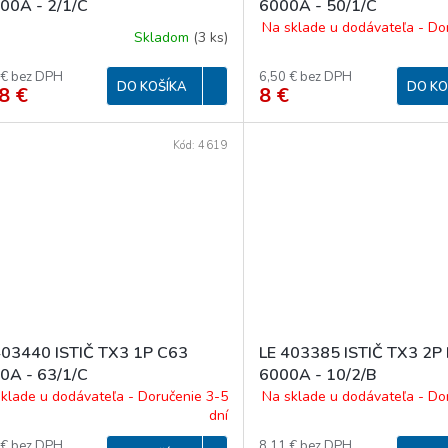
00A - 2/1/C
6000A - 50/1/C
Na sklade u dodávateľa - Do
Skladom
(
3 ks
)
 € bez DPH
6,50 € bez DPH
DO KOŠÍKA
DO KO
8 €
8 €
Kód:
4619
403440 ISTIČ TX3 1P C63
LE 403385 ISTIČ TX3 2P
0A - 63/1/C
6000A - 10/2/B
klade u dodávateľa - Doručenie 3-5
Na sklade u dodávateľa - Do
dní
 € bez DPH
8,11 € bez DPH