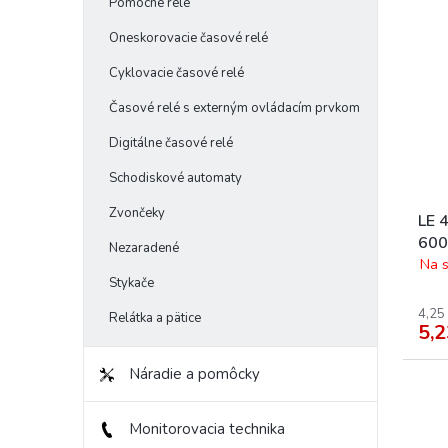
Pomocné relé
Oneskorovacie časové relé
Cyklovacie časové relé
Časové relé s externým ovládacím prvkom
Digitálne časové relé
Schodiskové automaty
Zvončeky
LE 
600
Nezaradené
Na s
Stykače
4,25
Relátka a pätice
5,2
Náradie a pomôcky
Monitorovacia technika