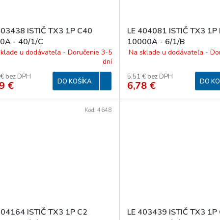
403438 ISTIČ TX3 1P C40
LE 404081 ISTIČ TX3 1P
0A - 40/1/C
10000A - 6/1/B
klade u dodávateľa - Doručenie 3-5
Na sklade u dodávateľa - Do
dní
 € bez DPH
5,51 € bez DPH
DO KOŠÍKA
DO KO
9 €
6,78 €
Kód:
4648
404164 ISTIČ TX3 1P C2
LE 403439 ISTIČ TX3 1P