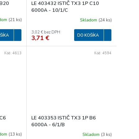
 B20
LE 403432 ISTIČ TX3 1P C10
6000A - 10/1/C
adom
(
21 ks
)
Skladom
(
24 ks
)
3,02 € bez DPH
ŠÍKA
DO KOŠÍKA
3,71 €
Kód:
4613
Kód:
4594
 C6
LE 403353 ISTIČ TX3 1P B6
6000A - 6/1/B
adom
(
13 ks
)
Skladom
(
3 ks
)