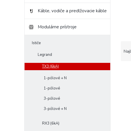
Káble, vodiče a predlžovacie káble
Modulárne prístroje
Ističe
R
a
Naj
Legrand
d
e
TX3 (6kA)
V
n
ý
i
1-pólové + N
p
e
i
1-pólové
p
s
r
3-pólové
p
o
r
d
3-pólové + N
o
u
d
k
RX3 (6kA)
u
t