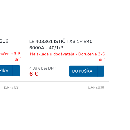
 B16
LE 403361 ISTIČ TX3 1P B40
6000A - 40/1/B
ručenie 3-5
Na sklade u dodávateľa - Doručenie 3-5
dní
dní
4,88 € bez DPH
ŠÍKA
DO KOŠÍKA
6 €
Kód:
4631
Kód:
4635