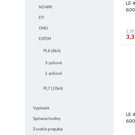
k
o
LE 
NOARK
t
v
600
o
ETI
v
OMU
2,70
3,3
EATON
PL6 (6kA)
3-pólové
1-pólové
PL7 (10kA)
Vypínače
LE 
Spínacie hodiny
600
Zvodiče prepätia