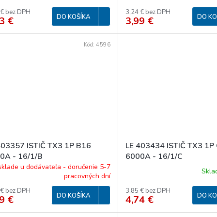
 € bez DPH
3,24 € bez DPH
DO KOŠÍKA
DO KO
3 €
3,99 €
Kód:
4596
403357 ISTIČ TX3 1P B16
LE 403434 ISTIČ TX3 1P
0A - 16/1/B
6000A - 16/1/C
sklade u dodávateľa - doručenie 5-7
Skl
pracovných dní
 € bez DPH
3,85 € bez DPH
DO KOŠÍKA
DO KO
9 €
4,74 €