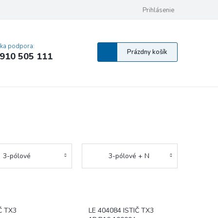
 osobných údajov
Pravidlá Cookies
Vyhlásenie o prístupnosti
Prihlásenie
MA
cka podpora:
Nákupný
Prázdny košík
910 505 111
košík
3-pólové
3-pólové + N
Č TX3
LE 404084 ISTIČ TX3