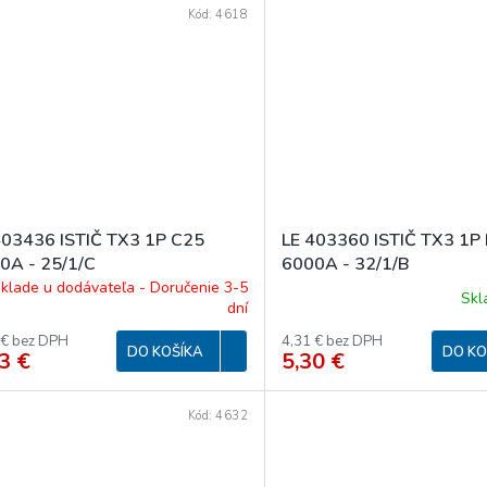
Kód:
4618
403436 ISTIČ TX3 1P C25
LE 403360 ISTIČ TX3 1P
0A - 25/1/C
6000A - 32/1/B
klade u dodávateľa - Doručenie 3-5
Sk
dní
 € bez DPH
4,31 € bez DPH
DO KOŠÍKA
DO KO
3 €
5,30 €
Kód:
4632