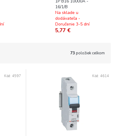
-
1P B16 10000A -
16/1/B
Na sklade u
dodávateľa -
ní
Doručenie 3-5 dní
5,77 €
73
položiek celkom
Kód:
4597
Kód:
4614