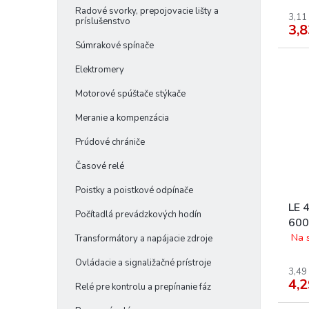
Radové svorky, prepojovacie lišty a
3,11
príslušenstvo
3,8
Súmrakové spínače
Elektromery
Motorové spúštače stýkače
Meranie a kompenzácia
Prúdové chrániče
Časové relé
Poistky a poistkové odpínače
LE 
Počítadlá prevádzkových hodín
600
Na 
Transformátory a napájacie zdroje
Ovládacie a signaližačné prístroje
3,49
4,2
Relé pre kontrolu a prepínanie fáz