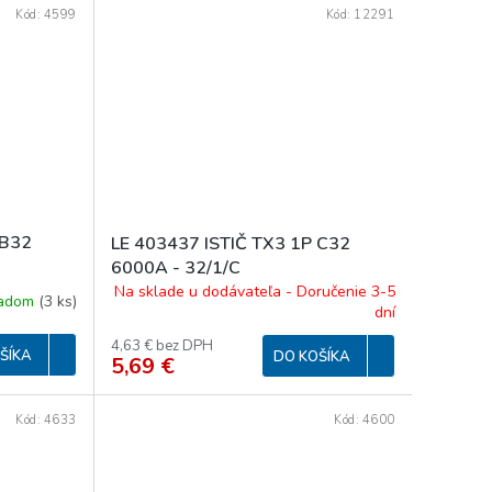
Kód:
4599
Kód:
12291
 B32
LE 403437 ISTIČ TX3 1P C32
6000A - 32/1/C
Na sklade u dodávateľa - Doručenie 3-5
ladom
(
3 ks
)
dní
4,63 € bez DPH
ŠÍKA
DO KOŠÍKA
5,69 €
Kód:
4633
Kód:
4600