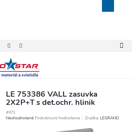
Prejsť
Nákupný
na
košík
obsah
LE 753386 VALL zasuvka
2X2P+T s det.ochr. hlinik
4971
Priemerné
Neohodnotené
Podrobnosti hodnotenia
Značka:
LEGRAND
hodnotenie
produktu