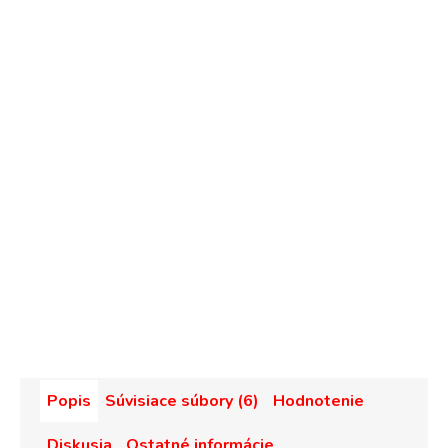
Popis
Súvisiace súbory (6)
Hodnotenie
Diskusia
Ostatné informácie