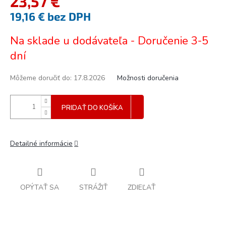
23,57 €
19,16 € bez DPH
Jednotková
Na sklade u dodávateľa - Doručenie 3-5
cena:
dní
Môžeme doručiť do:
17.8.2026
Možnosti doručenia
PRIDAŤ DO KOŠÍKA
Detailné informácie
OPÝTAŤ SA
STRÁŽIŤ
ZDIEĽAŤ