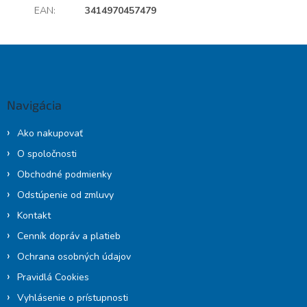
EAN
:
3414970457479
Z
á
p
ä
Navigácia
t
i
Ako nakupovať
e
O spoločnosti
Obchodné podmienky
Odstúpenie od zmluvy
Kontakt
Cenník dopráv a platieb
Ochrana osobných údajov
Pravidlá Cookies
Vyhlásenie o prístupnosti