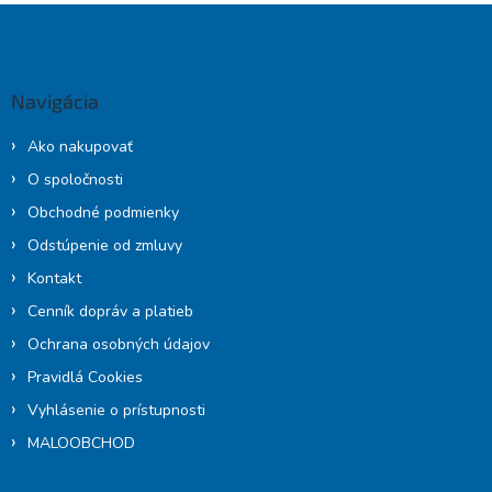
Z
á
p
ä
Navigácia
t
i
Ako nakupovať
e
O spoločnosti
Obchodné podmienky
Odstúpenie od zmluvy
Kontakt
Cenník dopráv a platieb
Ochrana osobných údajov
Pravidlá Cookies
Vyhlásenie o prístupnosti
MALOOBCHOD