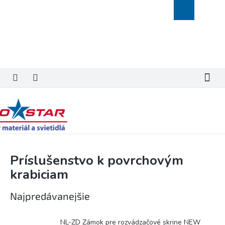
Prejsť
Nákupný
na
košík
obsah
Príslušenstvo k povrchovým
krabiciam
Najpredávanejšie
NL-ZD Zámok pre rozvádzačové skrine NEW