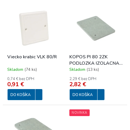
e
V
p
ý
r
p
o
i
d
s
u
p
k
r
t
o
o
Viecko krabic VLK 80/R
KOPOS PI 80 2ZK
d
v
PODLOZKA IZOLACNA
u
-10*/40/15600
Skladom
(
74 ks
)
Skladom
(
13 ks
)
k
t
0,74 € bez DPH
2,29 € bez DPH
o
0,91 €
2,82 €
v
DO KOŠÍKA
DO KOŠÍKA
NOVINKA