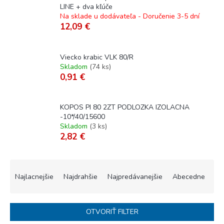
LINE + dva kľúče
Na sklade u dodávateľa - Doručenie 3-5 dní
12,09 €
Viecko krabic VLK 80/R
Skladom
(
74 ks
)
0,91 €
KOPOS PI 80 2ZT PODLOZKA IZOLACNA
-10*/40/15600
Skladom
(
3 ks
)
2,82 €
R
a
Najlacnejšie
Najdrahšie
Najpredávanejšie
Abecedne
d
e
n
OTVORIŤ FILTER
i