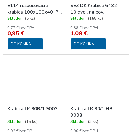
E114 rozbocovacia
SEZ DK Krabica 6482-
krabica 100x100x40 IP
10 dvoj. na pov.
54
Skladom
(
5 ks
)
Skladom
(
158 ks
)
0,77 € bez DPH
0,88 € bez DPH
0,95 €
1,08 €
DO KOŠÍKA
DO KOŠÍKA
Krabica LK 80R/1 9003
Krabica LK 80/1 HB
9003
Skladom
(
15 ks
)
Skladom
(
3 ks
)
0,92 € bez DPH
0,96 € bez DPH