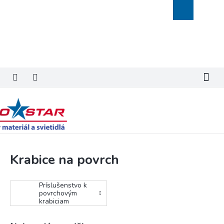
Prejsť
Nákupný
na
košík
obsah
Krabice na povrch
Príslušenstvo k
povrchovým
krabiciam