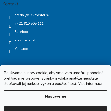
Kontakt
predaj
@
elektrostar.sk
+421 910 505 111
Facebook
elektrostar.sk
Youtube
Používame súbory cookie, aby sme vám umožnili pohodlné
prehliadanie webovej stránky a vďaka analýze neustále
zlepšovali jej funkcie, výkon a použiteľnosť.
Viac informácií
Copyright 2026
Elektrostar.shop
. Všetky práva vyhradené.
Nastavenie
Vytvoril Shoptet