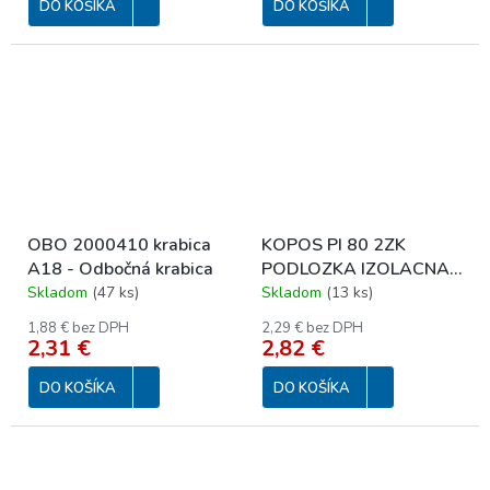
DO KOŠÍKA
DO KOŠÍKA
OBO 2000410 krabica
KOPOS PI 80 2ZK
A18 - Odbočná krabica
PODLOZKA IZOLACNA
-10*/40/15600
Skladom
(
47 ks
)
Skladom
(
13 ks
)
1,88 € bez DPH
2,29 € bez DPH
2,31 €
2,82 €
DO KOŠÍKA
DO KOŠÍKA