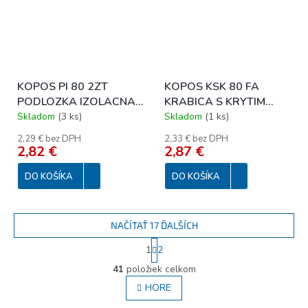
KOPOS PI 80 2ZT
KOPOS KSK 80 FA
PODLOZKA IZOLACNA
KRABICA S KRYTIM
-10*/40/15600
IP66 BEZHALOGEN UV
Skladom
(
3 ks
)
Skladom
(
1 ks
)
stab. mat.
2,29 € bez DPH
2,33 € bez DPH
2,82 €
2,87 €
DO KOŠÍKA
DO KOŠÍKA
NAČÍTAŤ 17 ĎALŠÍCH
S
1
2
t
O
r
41
položiek celkom
v
á
l
HORE
n
á
k