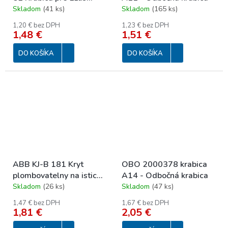
biela
Skladom
(
41 ks
)
Skladom
(
165 ks
)
1,20 € bez DPH
1,23 € bez DPH
1,48 €
1,51 €
DO KOŠÍKA
DO KOŠÍKA
ABB KJ-B 181 Kryt
OBO 2000378 krabica
plombovatelny na istic
A14 - Odbočná krabica
1modul.s DIN
Skladom
(
26 ks
)
Skladom
(
47 ks
)
1,47 € bez DPH
1,67 € bez DPH
1,81 €
2,05 €