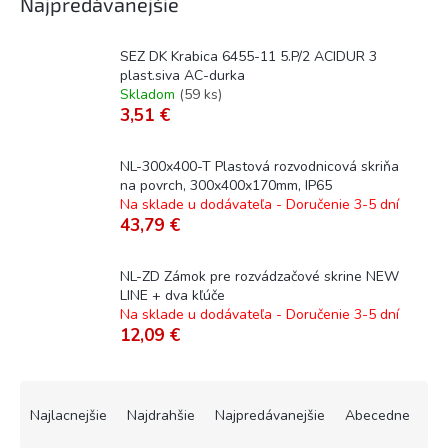
Najpredávanejšie
SEZ DK Krabica 6455-11 5.P/2 ACIDUR 3
plast.siva AC-durka
Skladom
(
59 ks
)
3,51 €
NL-300x400-T Plastová rozvodnicová skriňa
na povrch, 300x400x170mm, IP65
Na sklade u dodávateľa - Doručenie 3-5 dní
43,79 €
NL-ZD Zámok pre rozvádzačové skrine NEW
LINE + dva kľúče
Na sklade u dodávateľa - Doručenie 3-5 dní
12,09 €
R
a
Najlacnejšie
Najdrahšie
Najpredávanejšie
Abecedne
d