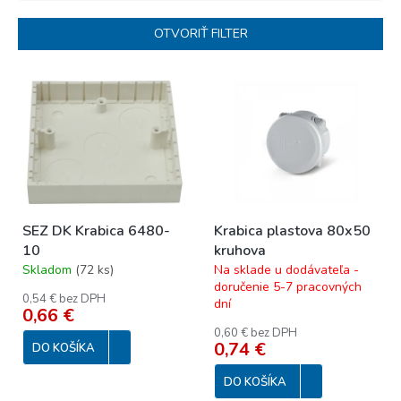
e
n
OTVORIŤ FILTER
i
e
V
p
ý
r
p
o
i
d
s
u
p
k
r
t
o
o
SEZ DK Krabica 6480-
Krabica plastova 80x50
d
v
10
kruhova
u
Skladom
(
72 ks
)
Na sklade u dodávateľa -
k
doručenie 5-7 pracovných
t
0,54 € bez DPH
dní
o
0,66 €
v
0,60 € bez DPH
0,74 €
DO KOŠÍKA
DO KOŠÍKA