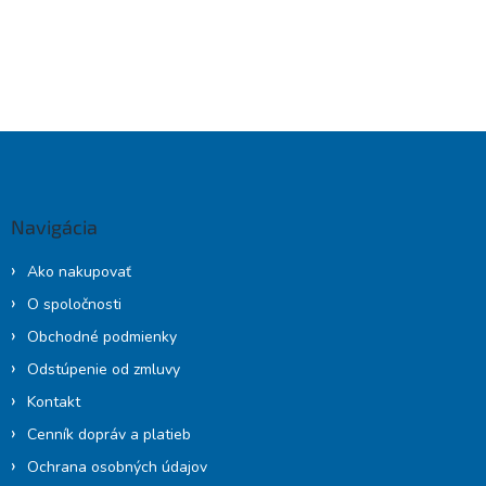
Z
á
p
ä
Navigácia
t
i
Ako nakupovať
e
O spoločnosti
Obchodné podmienky
Odstúpenie od zmluvy
Kontakt
Cenník dopráv a platieb
Ochrana osobných údajov