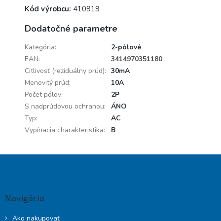
Kód výrobcu:
410919
Dodatočné parametre
Kategória
:
2-pólové
EAN
:
3414970351180
Citlivosť (reziduálny prúd)
:
30mA
Menovitý prúd
:
10A
Počet pólov
:
2P
S nadprúdovou ochranou
:
ÁNO
Typ
:
AC
Vypínacia charakteristika
:
B
Z
á
p
ä
Navigácia
t
i
Ako nakupovať