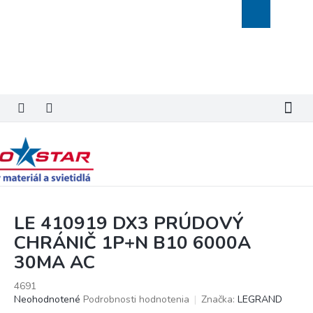
Prejsť
Nákupný
na
košík
obsah
LE 410919 DX3 PRÚDOVÝ
CHRÁNIČ 1P+N B10 6000A
30MA AC
4691
Priemerné
Neohodnotené
Podrobnosti hodnotenia
Značka:
LEGRAND
hodnotenie