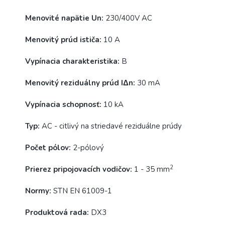
Menovité napätie Un:
230/400V AC
Menovitý prúd ističa:
10 A
Vypínacia charakteristika:
B
Menovitý reziduálny prúd IΔn:
30 mA
Vypínacia schopnosť:
10 kA
Typ:
AC - citlivý na striedavé reziduálne prúdy
Počet pólov:
2-pólový
2
Prierez pripojovacích vodičov:
1 - 35 mm
Normy:
STN EN 61009-1
Produktová rada:
DX3