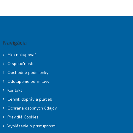
Z
á
p
ä
Navigácia
t
i
Ako nakupovať
e
O spoločnosti
Obchodné podmienky
Odstúpenie od zmluvy
Kontakt
Cenník dopráv a platieb
Ochrana osobných údajov
Pravidlá Cookies
Vyhlásenie o prístupnosti