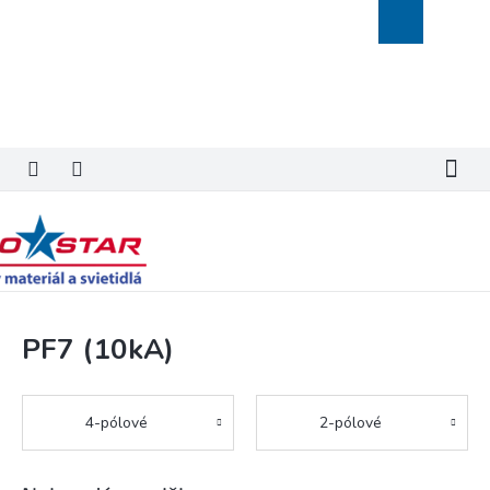
Prejsť
Nákupný
na
košík
obsah
PF7 (10kA)
4-pólové
2-pólové