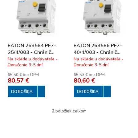
r
p
o
i
d
s
u
p
k
r
t
o
o
EATON 263584 PF7-
EATON 263586 PF7-
d
v
25/4/003 - Chránič
40/4/003 - Chránič
u
Ir=250A, typ AC, 4-pól,
Ir=250A, typ AC, 4-pól,
Na sklade u dodávateľa -
Na sklade u dodávateľa -
k
Doručenie 3-5 dní
Doručenie 3-5 dní
Idn=0.03A, In=25A
Idn=0.03A, In=40A
t
o
65,50 € bez DPH
65,53 € bez DPH
80,57 €
80,60 €
v
DO KOŠÍKA
DO KOŠÍKA
2
položiek celkom
O
v
l
á
d