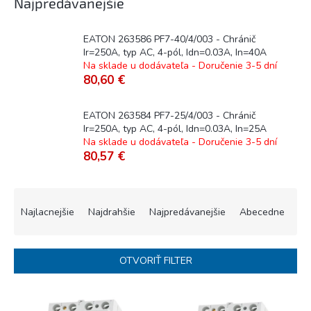
Najpredávanejšie
EATON 263586 PF7-40/4/003 - Chránič
Ir=250A, typ AC, 4-pól, Idn=0.03A, In=40A
Na sklade u dodávateľa - Doručenie 3-5 dní
80,60 €
EATON 263584 PF7-25/4/003 - Chránič
Ir=250A, typ AC, 4-pól, Idn=0.03A, In=25A
Na sklade u dodávateľa - Doručenie 3-5 dní
80,57 €
R
a
Najlacnejšie
Najdrahšie
Najpredávanejšie
Abecedne
d
e
n
OTVORIŤ FILTER
i
e
V
p
ý