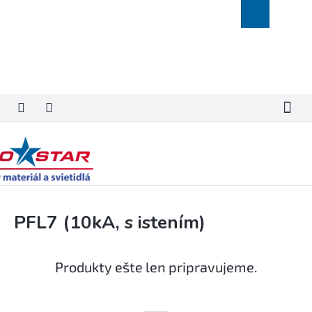
Prejsť
Nákupný
na
košík
obsah
PFL7 (10kA, s istením)
Produkty ešte len pripravujeme.