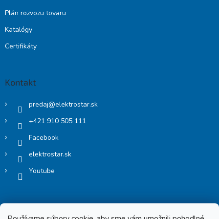
Plán rozvozu tovaru
Katalógy
Certifikáty
Kontakt
predaj
@
elektrostar.sk
+421 910 505 111
Facebook
elektrostar.sk
Youtube
Používame súbory cookie, aby sme vám umožnili pohodlné