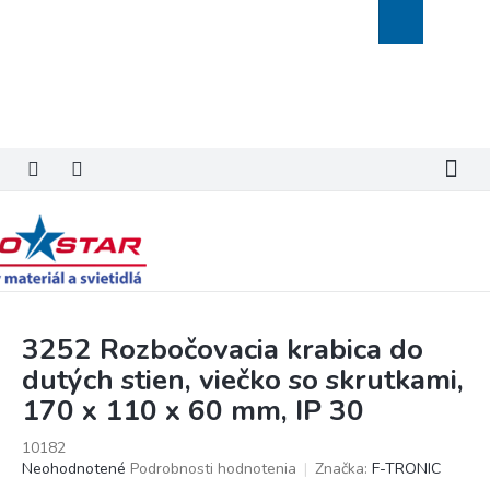
Prejsť
Nákupný
na
košík
obsah
3252 Rozbočovacia krabica do
dutých stien, viečko so skrutkami,
170 x 110 x 60 mm, IP 30
10182
Priemerné
Neohodnotené
Podrobnosti hodnotenia
Značka:
F-TRONIC
hodnotenie