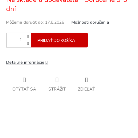
cena:
dní
Môžeme doručiť do:
17.8.2026
Možnosti doručenia
PRIDAŤ DO KOŠÍKA
Detailné informácie
OPÝTAŤ SA
STRÁŽIŤ
ZDIEĽAŤ