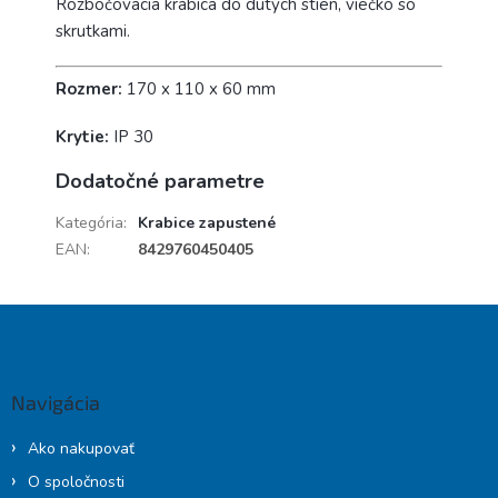
Rozbočovacia krabica do dutých stien, viečko so
skrutkami.
Rozmer:
170 x 110 x 60 mm
Krytie:
IP 30
Dodatočné parametre
Kategória
:
Krabice zapustené
EAN
:
8429760450405
Z
á
p
ä
Navigácia
t
i
Ako nakupovať
e
O spoločnosti